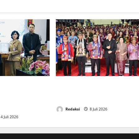
 DPRD dan TAPD
Wagub Kalteng Buka Sinode Umum
Raperda
XXV GKE Tahun 2026 di Kabupaten
waban Pelaksanaan
Murung Raya
Redaksi
8 Juli 2026
4 Juli 2026