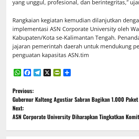
yang unggul, profesional, dan berintegritas,” uja
Rangkaian kegiatan kemudian dilanjutkan den
implementasi ASN Corporate University oleh Wa
Kabupaten/Kota se-Kalimantan Tengah. Penanda
jajaran pemerintah daerah untuk mendukung pe
penguatan kapasitas ASN.tim
WhatsApp
Facebook
Telegram
X
PrintFriendly
Share
P
Previous:
Gubernur Kalteng Agustiar Sabran Bagikan 1.000 Paket
o
Next:
s
ASN Corporate University Diharapkan Tingkatkan Komi
t