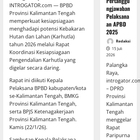
Pertanggu
INTROGATOR.com — BPBD
ngjawaban
Provinsi Kalimantan Tengah
Pelaksana
memperkuat kesiapsiagaan
an APBD
menghadapi potensi Kebakaran
2025
Hutan dan Lahan (Karhutla)
Redaksi
tahun 2026 melalui Rapat
15 Juli
Koordinasi Kesiapsiagaan
2026
Pengendalian Karhutla yang
Palangka
digelar secara daring.
Raya,
Rapat ini diikuti Kepala
introgator.co
Pelaksana BPBD kabupaten/kota
– DPRD
se-Kalimantan Tengah, BMKG
Provinsi
Provinsi Kalimantan Tengah,
Kalimantan
serta BPJS Ketenagakerjaan
Tengah
Provinsi Kalimantan Tengah.
menggelar
Kamis (22/1/26).
Rapat
Paripurna
Sambutan Kepala Pelaksana