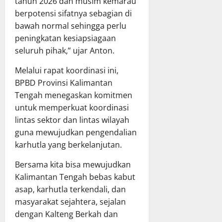
t
tahun 2026 dan musim kemarau
P
g
P
B
berpotensi sifatnya sebagian di
g
a
D
bawah normal sehingga perlu
u
r
T
peningkatan kesiapsiagaan
n
i
A
seluruh pihak,” ujar Anton.
g
p
2
j
u
0
Melalui rapat koordinasi ini,
a
r
2
BPBD Provinsi Kalimantan
w
n
5
Tengah menegaskan komitmen
a
a
untuk memperkuat koordinasi
b
D
14
a
P
lintas sektor dan lintas wilayah
Juli
n
R
guna mewujudkan pengendalian
2026
P
D
karhutla yang berkelanjutan.
e
K
l
a
Bersama kita bisa mewujudkan
a
l
Kalimantan Tengah bebas kabut
k
t
asap, karhutla terkendali, dan
s
e
masyarakat sejahtera, sejalan
a
n
dengan Kalteng Berkah dan
n
g