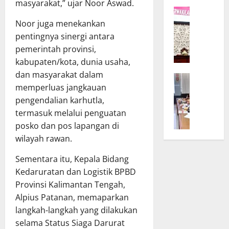
K
r
masyarakat,” ujar Noor Aswad.
W
a
D
a
Noor juga menekankan
l
P
g
t
pentingnya sinergi antara
R
u
e
D
pemerintah provinsi,
b
n
d
kabupaten/kota, dunia usaha,
T
g
a
dan masyarakat dalam
B
e
B
n
memperluas jangkauan
a
g
u
T
pengendalian karhutla,
n
a
k
A
g
termasuk melalui penguatan
s
a
P
g
k
S
posko dan pos lapangan di
D
a
a
i
K
wilayah rawan.
r
n
n
a
D
K
Sementara itu, Kepala Bidang
o
l
P
o
d
t
Kedaruratan dan Logistik BPBD
R
m
e
e
Provinsi Kalimantan Tengah,
D
i
U
n
Alpius Patanan, memaparkan
d
t
m
g
langkah-langkah yang dilakukan
a
m
u
B
selama Status Siaga Darurat
n
e
m
a