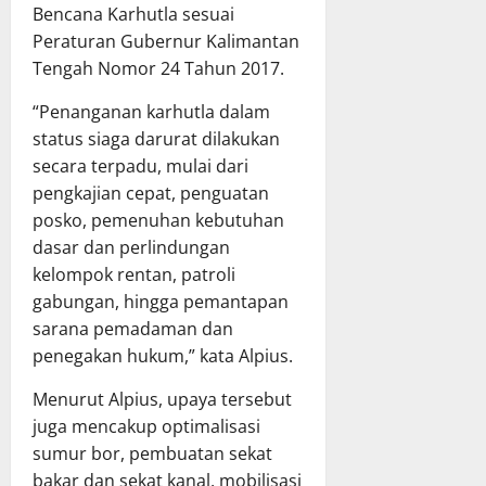
Bencana Karhutla sesuai
T
n
X
h
A
P
Peraturan Gubernur Kalimantan
X
a
P
e
V
Tengah Nomor 24 Tahun 2017.
s
D
r
G
R
K
“Penanganan karhutla dalam
k
K
a
a
u
E
status siaga darurat dilakukan
p
l
a
T
e
secara terpadu, mulai dari
t
t
a
r
pengkajian cepat, penguatan
e
T
h
d
posko, pemenuhan kebutuhan
n
a
u
a
dasar dan perlindungan
g
t
n
P
kelompok rentan, patroli
r
a
2
e
a
gabungan, hingga pemantapan
K
0
r
p
e
sarana pemadaman dan
2
t
a
l
6
a
penegakan hukum,” kata Alpius.
t
o
d
n
B
l
Menurut Alpius, upaya tersebut
i
g
e
a
K
juga mencakup optimalisasi
g
r
K
a
u
sumur bor, pembuatan sekat
s
e
b
n
bakar dan sekat kanal, mobilisasi