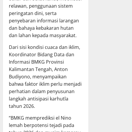
a
u
u
g
relawan, penggunaan sistem
m
a
p
j
peringatan dini, serta
a
n
a
a
penyebaran informasi larangan
B
g
t
w
a
dan bahaya kebakaran hutan
a
e
a
h
n
n
dan lahan kepada masyarakat.
b
a
D
M
a
s
Dari sisi kondisi cuaca dan iklim,
a
u
n
R
e
Koordinator Bidang Data dan
r
P
a
r
u
e
Informasi BMKG Provinsi
p
a
n
l
Kalimantan Tengah, Anton
e
h
g
a
Budiyono, menyampaikan
r
p
R
k
bahwa faktor iklim perlu menjadi
d
a
a
s
perhatian dalam penyusunan
a
d
y
a
langkah antisipasi karhutla
P
a
a
n
e
R
tahun 2026.
a
r
a
a
8
“BMKG memprediksi el Nino
t
p
n
Juli
a
lemah berpotensi tejadi pada
a
A
2026
n