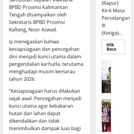
(Rapur)
BPBD Provinsi Kalimantan
Ke-6 Masa
Tengah disampaikan oleh
Persidangan
Sekretaris BPBD Provinsi
III
Kalteng, Noor Aswad.
(Ketiga)...
Ia menegaskan bahwa
Klik
kesiapsiagaan dan pencegahan
Read
Baca
more
dini menjadi kunci utama dalam
about
Rapur
R
pengendalian karhutla, terutama
Penyamp
a
Pendapa
menghadapi musim kemarau
Akhir
p
Gubernu
tahun 2026.
atas
a
Persetuj
t
“Kesiapsiagaan harus dilakukan
Bersama
Raperda
B
sejak awal. Pencegahan menjadi
Pertang
W
a
Pelaksa
kunci utama agar kebakaran
APBD
a
n
2025
hutan dan lahan dapat
g
g
dikendalikan dan tidak
u
g
menimbulkan dampak luas bagi
b
a