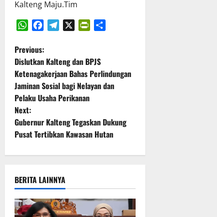
Kalteng Maju.Tim
a
a
6
n
Juli
WhatsApp
Facebook
Telegram
X
PrintFriendly
Share
A
2026
P
P
Previous:
B
Dislutkan Kalteng dan BPJS
o
D
Ketenagakerjaan Bahas Perlindungan
T
Jaminan Sosial bagi Nelayan dan
s
A
Pelaku Usaha Perikanan
2
t
Next:
0
Gubernur Kalteng Tegaskan Dukung
2
n
5
Pusat Tertibkan Kawasan Hutan
a
6
Juli
v
2026
BERITA LAINNYA
i
g