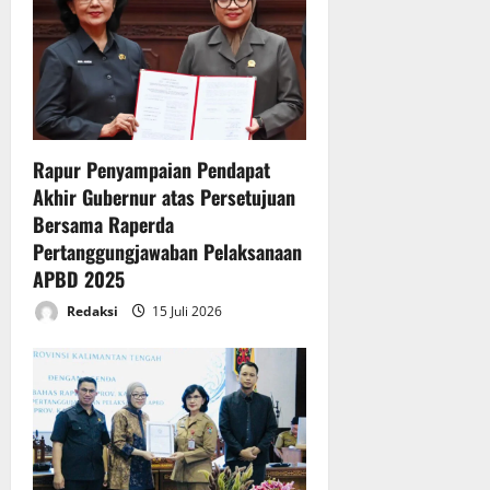
a
t
i
Rapur Penyampaian Pendapat
o
Akhir Gubernur atas Persetujuan
n
Bersama Raperda
Pertanggungjawaban Pelaksanaan
APBD 2025
Redaksi
15 Juli 2026