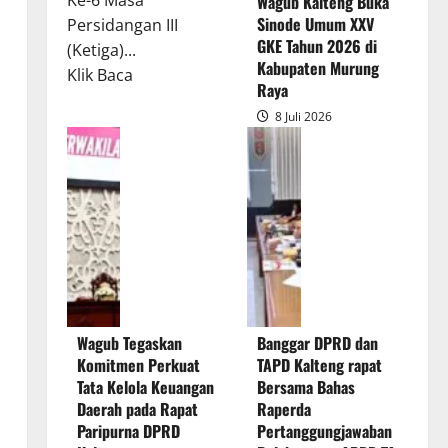
Ke-6 Masa
Wagub Kalteng Buka
Sinode Umum XXV
Persidangan III
GKE Tahun 2026 di
(Ketiga)...
Kabupaten Murung
Read
Klik Baca
Raya
more
8 Juli 2026
about
Rapur
Penyampaian
Pendapat
Akhir
Gubernur
atas
Persetujuan
Bersama
Wagub Tegaskan
Banggar DPRD dan
Raperda
Komitmen Perkuat
TAPD Kalteng rapat
Pertanggungjawaban
Tata Kelola Keuangan
Bersama Bahas
Pelaksanaan
Daerah pada Rapat
Raperda
APBD
Paripurna DPRD
Pertanggungjawaban