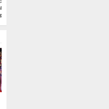
:
l
g