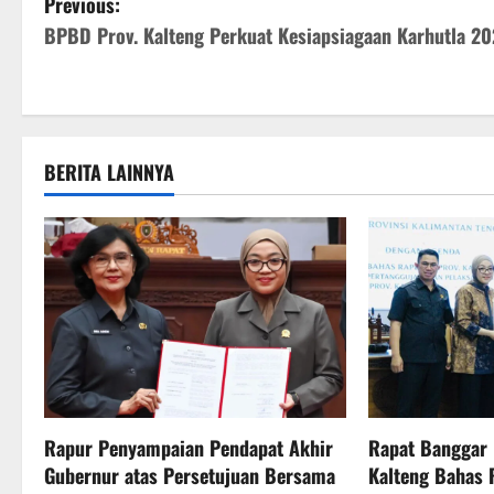
P
Previous:
BPBD Prov. Kalteng Perkuat Kesiapsiagaan Karhutla 2
o
s
t
BERITA LAINNYA
n
a
v
i
g
a
Rapur Penyampaian Pendapat Akhir
Rapat Banggar
t
Gubernur atas Persetujuan Bersama
Kalteng Bahas 