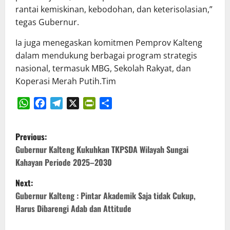
rantai kemiskinan, kebodohan, dan keterisolasian,”
tegas Gubernur.
Ia juga menegaskan komitmen Pemprov Kalteng
dalam mendukung berbagai program strategis
nasional, termasuk MBG, Sekolah Rakyat, dan
Koperasi Merah Putih.Tim
WhatsApp
Facebook
Telegram
X
PrintFriendly
Share
P
Previous:
o
Gubernur Kalteng Kukuhkan TKPSDA Wilayah Sungai
Kahayan Periode 2025–2030
s
Next:
t
Gubernur Kalteng : Pintar Akademik Saja tidak Cukup,
Harus Dibarengi Adab dan Attitude
n