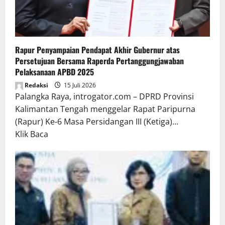
Rapur Penyampaian Pendapat Akhir Gubernur atas
Persetujuan Bersama Raperda Pertanggungjawaban
Pelaksanaan APBD 2025
Redaksi
15 Juli 2026
Palangka Raya, introgator.com – DPRD Provinsi
Kalimantan Tengah menggelar Rapat Paripurna
(Rapur) Ke-6 Masa Persidangan III (Ketiga)...
Read
Klik Baca
more
about
Rapur
Penyampaian
Pendapat
Akhir
Gubernur