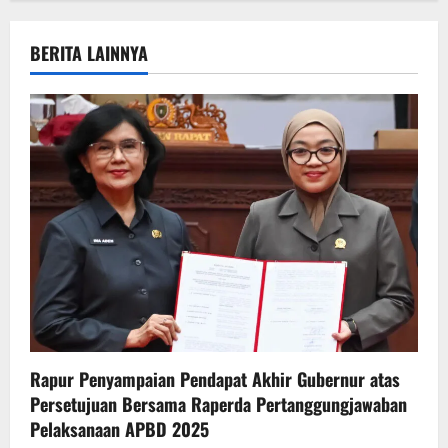
a
v
BERITA LAINNYA
i
g
a
t
i
o
n
Rapur Penyampaian Pendapat Akhir Gubernur atas
Persetujuan Bersama Raperda Pertanggungjawaban
Pelaksanaan APBD 2025