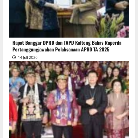
atas
Persetujuan
Bersama
Raperda
Pertanggungjawaban
Rapat Banggar DPRD dan TAPD Kalteng Bahas Raperda
Pelaksanaan
Pertanggungjawaban Pelaksanaan APBD TA 2025
APBD
14 Juli 2026
2025