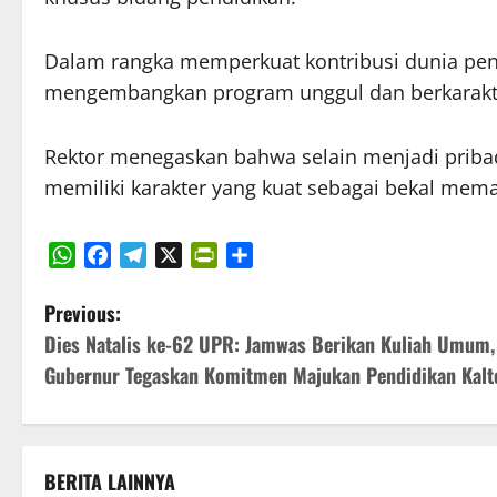
Dalam rangka memperkuat kontribusi dunia pe
mengembangkan program unggul dan berkarakter
Rektor menegaskan bahwa selain menjadi priba
memiliki karakter yang kuat sebagai bekal mem
WhatsApp
Facebook
Telegram
X
PrintFriendly
Share
P
Previous:
Dies Natalis ke-62 UPR: Jamwas Berikan Kuliah Umum,
o
Gubernur Tegaskan Komitmen Majukan Pendidikan Kalt
s
t
BERITA LAINNYA