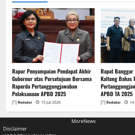
n
a
v
i
g
a
Rapur Penyampaian Pendapat Akhir
Rapat Banggar
t
Gubernur atas Persetujuan Bersama
Kalteng Bahas 
Raperda Pertanggungjawaban
Pertanggungja
i
Pelaksanaan APBD 2025
APBD TA 2025
o
Redaksi
15 Juli 2026
Redaksi
14 
n
Copyright © introgator.com
|
MoreNews
by AF themes.
Disclaimer