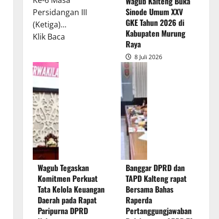
Ke-6 Masa
Wagub Kalteng Buka
Sinode Umum XXV
Persidangan III
GKE Tahun 2026 di
(Ketiga)...
Kabupaten Murung
Read
Klik Baca
Raya
more
8 Juli 2026
about
Rapur
Penyampaian
Pendapat
Akhir
Gubernur
atas
Persetujuan
Bersama
Wagub Tegaskan
Banggar DPRD dan
Raperda
Komitmen Perkuat
TAPD Kalteng rapat
Pertanggungjawaban
Tata Kelola Keuangan
Bersama Bahas
Pelaksanaan
Daerah pada Rapat
Raperda
APBD
Paripurna DPRD
Pertanggungjawaban