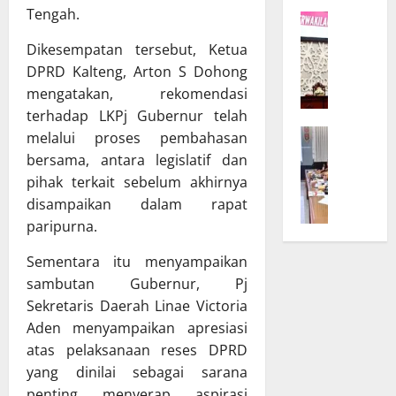
K
r
Tengah.
W
a
D
a
l
P
Dikesempatan tersebut, Ketua
g
t
R
DPRD Kalteng, Arton S Dohong
u
e
D
mengatakan, rekomendasi
b
n
d
terhadap LKPj Gubernur telah
T
g
a
B
e
melalui proses pembahasan
B
n
a
g
u
bersama, antara legislatif dan
T
n
a
k
A
pihak terkait sebelum akhirnya
g
s
a
P
disampaikan dalam rapat
g
k
S
D
paripurna.
a
a
i
K
r
n
n
a
Sementara itu menyampaikan
D
K
o
l
sambutan Gubernur, Pj
P
o
d
t
Sekretaris Daerah Linae Victoria
R
m
e
e
Aden menyampaikan apresiasi
D
i
U
n
d
atas pelaksanaan reses DPRD
t
m
g
a
m
yang dinilai sebagai sarana
u
B
n
e
m
a
penting menyerap aspirasi