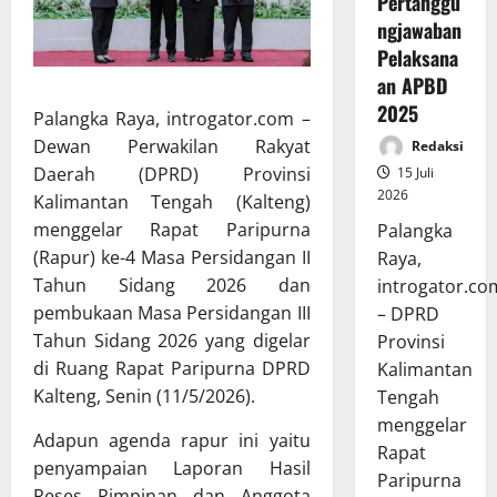
Pertanggu
ngjawaban
Pelaksana
an APBD
2025
Palangka Raya, introgator.com –
Dewan Perwakilan Rakyat
Redaksi
Daerah (DPRD) Provinsi
15 Juli
2026
Kalimantan Tengah (Kalteng)
menggelar Rapat Paripurna
Palangka
(Rapur) ke-4 Masa Persidangan II
Raya,
Tahun Sidang 2026 dan
introgator.co
pembukaan Masa Persidangan III
– DPRD
Tahun Sidang 2026 yang digelar
Provinsi
di Ruang Rapat Paripurna DPRD
Kalimantan
Kalteng, Senin (11/5/2026).
Tengah
menggelar
Adapun agenda rapur ini yaitu
Rapat
penyampaian Laporan Hasil
Paripurna
Reses Pimpinan dan Anggota