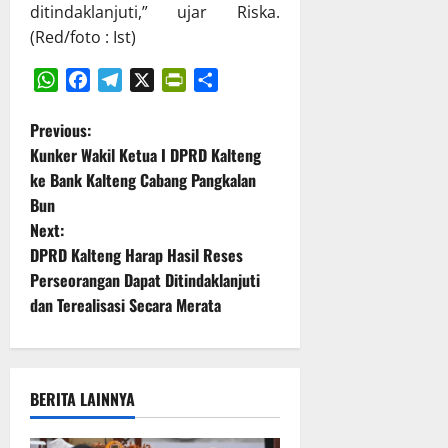
t
P
ditindaklanjuti,” ujar Riska.
g
P
B
(Red/foto : Ist)
g
a
D
u
r
T
n
i
A
WhatsApp
Facebook
Telegram
X
PrintFriendly
Share
g
p
2
P
Previous:
j
u
0
a
r
Kunker Wakil Ketua I DPRD Kalteng
2
o
w
n
ke Bank Kalteng Cabang Pangkalan
5
a
a
Bun
s
b
D
Next:
14
a
P
Juli
t
DPRD Kalteng Harap Hasil Reses
n
R
2026
Perseorangan Dapat Ditindaklanjuti
P
D
n
dan Terealisasi Secara Merata
e
K
l
a
a
a
l
k
t
v
s
e
BERITA LAINNYA
a
n
i
n
g