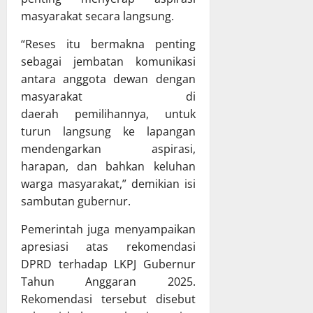
T
n
X
h
masyarakat secara langsung.
A
P
X
a
P
e
V
“Reses itu bermakna penting
s
D
r
G
R
sebagai jembatan komunikasi
K
k
K
a
antara anggota dewan dengan
a
u
E
p
masyarakat di
l
a
T
e
daerah pemilihannya, untuk
t
t
a
r
turun langsung ke lapangan
e
T
h
d
n
mendengarkan aspirasi,
a
u
a
g
t
n
harapan, dan bahkan keluhan
P
r
a
2
e
warga masyarakat,” demikian isi
a
K
0
r
sambutan gubernur.
p
e
2
t
a
l
6
a
Pemerintah juga menyampaikan
t
o
d
n
apresiasi atas rekomendasi
B
l
i
g
DPRD terhadap LKPJ Gubernur
e
a
K
g
Tahun Anggaran 2025.
r
K
a
u
Rekomendasi tersebut disebut
s
e
b
n