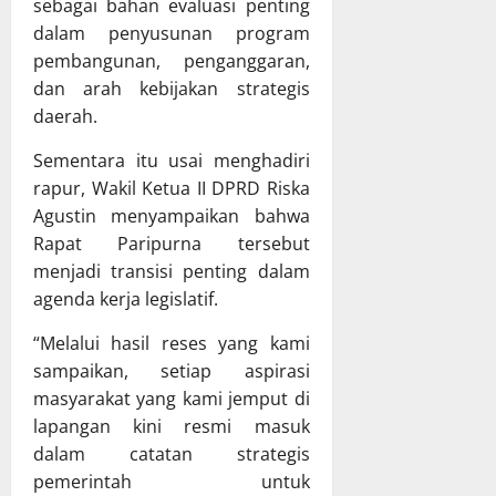
sebagai bahan evaluasi penting
a
u
u
g
m
a
dalam penyusunan program
p
j
a
n
a
pembangunan, penganggaran,
a
B
g
t
w
dan arah kebijakan strategis
a
a
e
a
daerah.
h
n
n
b
a
D
M
a
Sementara itu usai menghadiri
s
a
u
n
rapur, Wakil Ketua II DPRD Riska
R
e
r
P
Agustin menyampaikan bahwa
a
r
u
e
Rapat Paripurna tersebut
p
a
n
l
menjadi transisi penting dalam
e
h
g
a
r
agenda kerja legislatif.
p
R
k
d
a
a
s
“Melalui hasil reses yang kami
a
d
y
a
sampaikan, setiap aspirasi
P
a
a
n
e
R
masyarakat yang kami jemput di
a
r
a
lapangan kini resmi masuk
a
8
t
p
n
Juli
dalam catatan strategis
a
a
A
2026
pemerintah untuk
n