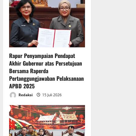
a
g
a
6
n
a
Juli
A
2026
t
P
B
i
D
T
Rapur Penyampaian Pendapat
o
A
Akhir Gubernur atas Persetujuan
2
n
Bersama Raperda
0
2
Pertanggungjawaban Pelaksanaan
5
APBD 2025
Redaksi
15 Juli 2026
6
Juli
2026