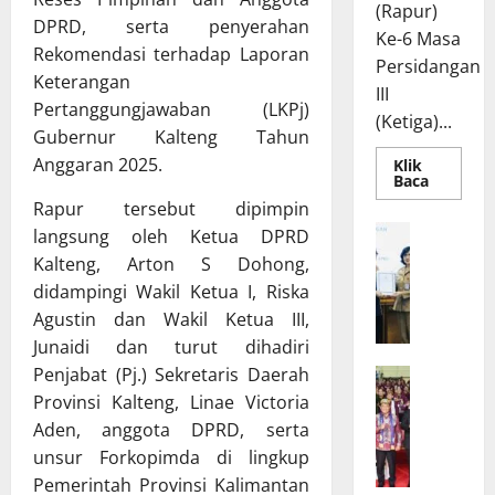
(Rapur)
DPRD, serta penyerahan
Ke-6 Masa
Rekomendasi terhadap Laporan
Persidangan
Keterangan
III
Pertanggungjawaban (LKPj)
(Ketiga)...
Gubernur Kalteng Tahun
Anggaran 2025.
Klik
Read
Baca
more
Rapur tersebut dipimpin
about
Rapur
R
langsung oleh Ketua DPRD
Penyamp
a
Pendapa
Kalteng, Arton S Dohong,
Akhir
p
Gubernu
didampingi Wakil Ketua I, Riska
atas
a
Agustin dan Wakil Ketua III,
Persetuj
t
Bersama
Junaidi dan turut dihadiri
Raperda
B
Pertang
Penjabat (Pj.) Sekretaris Daerah
W
a
Pelaksa
APBD
a
Provinsi Kalteng, Linae Victoria
n
2025
g
g
Aden, anggota DPRD, serta
u
g
unsur Forkopimda di lingkup
b
a
Pemerintah Provinsi Kalimantan