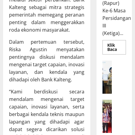
(Rapur)
Kalteng sebagai mitra strategis
Ke-6 Masa
pemerintah memegang peranan
Persidangan
penting dalam menggerakkan
III
roda ekonomi masyarakat.
(Ketiga)...
Dalam pertemuan tersebut,
Klik
Riska Agustin menyatakan
Read
Baca
more
pentingnya diskusi mendalam
about
Rapur
R
mengenai target capaian, inovasi
Penyamp
a
Pendapa
layanan, dan kendala yang
Akhir
p
Gubernu
dihadapi oleh Bank Kalteng.
atas
a
Persetuj
t
“Kami berdiskusi secara
Bersama
Raperda
B
mendalam mengenai target
Pertang
W
a
Pelaksa
capaian, inovasi layanan, serta
APBD
a
n
2025
berbagai kendala teknis maupun
g
g
lapangan yang dihadapi agar
u
g
dapat segera dicarikan solusi
b
a