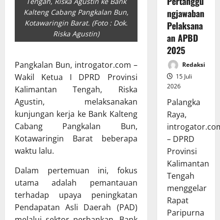
Pertanggu
Tengah, Riska Agustin ke Bank
ngjawaban
Kalteng Cabang Pangkalan Bun,
Kotawaringin Barat. (Foto : Dok.
Pelaksana
Riska Agustin)
an APBD
2025
Pangkalan Bun, introgator.com –
Redaksi
Wakil Ketua I DPRD Provinsi
15 Juli
2026
Kalimantan Tengah, Riska
Agustin, melaksanakan
Palangka
kunjungan kerja ke Bank Kalteng
Raya,
Cabang Pangkalan Bun,
introgator.co
Kotawaringin Barat beberapa
– DPRD
waktu lalu.
Provinsi
Kalimantan
Dalam pertemuan ini, fokus
Tengah
utama adalah pemantauan
menggelar
terhadap upaya peningkatan
Rapat
Pendapatan Asli Daerah (PAD)
Paripurna
melalui sektor perbankan. Bank