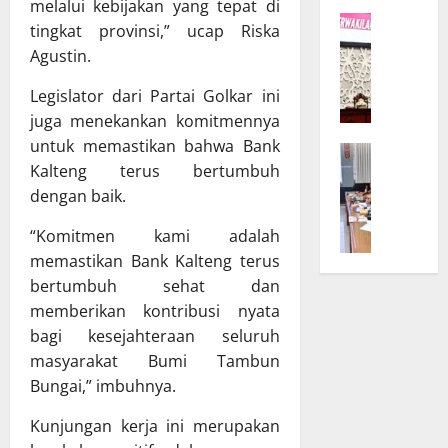
K
r
melalui kebijakan yang tepat di
W
a
D
tingkat provinsi,” ucap Riska
a
l
P
Agustin.
g
t
R
u
e
D
Legislator dari Partai Golkar ini
b
n
d
juga menekankan komitmennya
T
g
a
untuk memastikan bahwa Bank
B
e
B
n
Kalteng terus bertumbuh
a
g
u
T
dengan baik.
n
a
k
A
g
s
a
P
“Komitmen kami adalah
g
k
S
D
memastikan Bank Kalteng terus
a
a
i
K
r
bertumbuh sehat dan
n
n
a
D
K
memberikan kontribusi nyata
o
l
P
o
d
t
bagi kesejahteraan seluruh
R
m
e
e
masyarakat Bumi Tambun
D
i
U
n
Bungai,” imbuhnya.
d
t
m
g
a
m
u
B
Kunjungan kerja ini merupakan
n
e
m
a