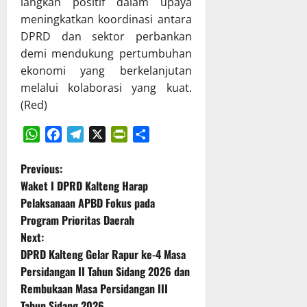
langkah positif dalam upaya
T
n
X
h
meningkatkan koordinasi antara
A
P
X
a
DPRD dan sektor perbankan
P
e
V
s
demi mendukung pertumbuhan
D
r
G
R
K
ekonomi yang berkelanjutan
k
K
a
a
u
E
melalui kolaborasi yang kuat.
p
l
a
T
e
(Red)
t
t
a
r
e
T
h
d
n
a
u
a
WhatsApp
Facebook
Telegram
X
PrintFriendly
Share
g
t
n
P
P
Previous:
r
a
2
e
Waket I DPRD Kalteng Harap
a
K
0
r
o
Pelaksanaan APBD Fokus pada
p
e
2
t
Program Prioritas Daerah
a
l
6
s
a
t
Next:
o
d
n
B
l
t
i
DPRD Kalteng Gelar Rapur ke-4 Masa
g
e
a
K
g
Persidangan II Tahun Sidang 2026 dan
r
n
K
a
u
Rembukaan Masa Persidangan III
s
e
b
n
Tahun Sidang 2026