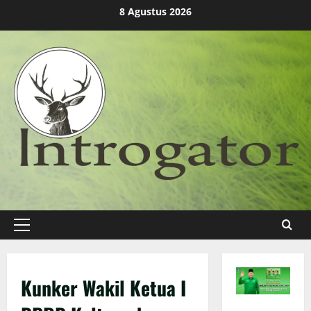
Skip
8 Agustus 2026
to
content
Primary
Menu
Kunker Wakil Ketua I