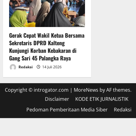
a
a
6
n
Juli
A
2026
P
Gerak Cepat Wakil Ketua Bersama
B
Sekretaris DPRD Kalteng
D
Kunjungi Korban Kebakaran di
T
A
Gang Sari 45 Palangka Raya
2
Redaksi
14 Juli 2026
0
2
5
Copyright © introgator.com
|
MoreNews
by AF themes.
6
Disclaimer
KODE ETIK JURNALISTIK
Juli
Pedoman Pemberitaan Media Siber
Redaksi
2026