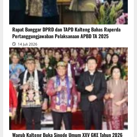
Persetujuan
Bersama
Raperda
Pertanggungjawaban
Rapat Banggar DPRD dan TAPD Kalteng Bahas Raperda
Pelaksanaan
Pertanggungjawaban Pelaksanaan APBD TA 2025
APBD
14 Juli 2026
2025
Wagub Kalteng Buka Sinode Umum XXV GKE Tahun 2026