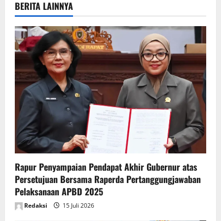
v
BERITA LAINNYA
i
g
a
t
i
o
n
Rapur Penyampaian Pendapat Akhir Gubernur atas
Persetujuan Bersama Raperda Pertanggungjawaban
Pelaksanaan APBD 2025
Redaksi
15 Juli 2026