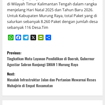
di Wilayah Timur Kalimantan Tengah dalam rangka
menjelang Hari Natal 2025 dan Tahun Baru 2026.
Untuk Kabupaten Murung Raya, total Paket yang di
salurkan sebanyak 8.260 Paket dengan jumlah desa
sebanyak 116 Desa.Tim
WhatsApp
Facebook
Telegram
X
PrintFriendly
Share
P
Previous:
o
Tingkatkan Mutu Layanan Pendidikan di Daerah, Gubernur
Agustiar Sabran Kunjungi SMAN 1 Murung Raya
s
Next:
t
Masalah Infrastruktur Jalan dan Pertanian Mewarnai Reses
Muhajirin di Empat Kecamatan
n
a