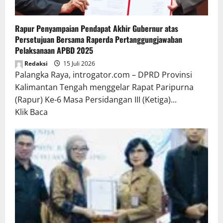
Rapur Penyampaian Pendapat Akhir Gubernur atas
Persetujuan Bersama Raperda Pertanggungjawaban
Pelaksanaan APBD 2025
Redaksi
15 Juli 2026
Palangka Raya, introgator.com – DPRD Provinsi
Kalimantan Tengah menggelar Rapat Paripurna
(Rapur) Ke-6 Masa Persidangan III (Ketiga)...
Read
Klik Baca
more
about
Rapur
Penyampaian
Pendapat
Akhir
Gubernur
atas