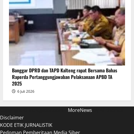
Banggar DPRD dan TAPD Kalteng rapat Bersama Bahas
Raperda Pertanggungjawaban Pelaksanaan APBD TA
2025
6 Juli 2026
Copyright © introgator.com
|
MoreNews
by AF themes.
Disclaimer
KODE ETIK JURNALISTIK
Pedoman Pemberitaan Media Siber