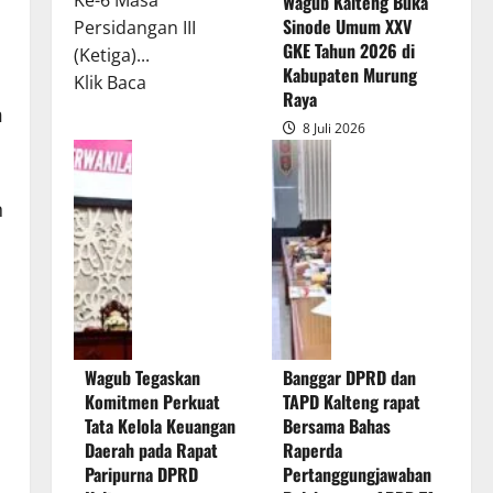
Ke-6 Masa
Wagub Kalteng Buka
Sinode Umum XXV
Persidangan III
GKE Tahun 2026 di
(Ketiga)...
Kabupaten Murung
Read
Klik Baca
Raya
more
m
8 Juli 2026
about
Rapur
Penyampaian
n
Pendapat
Akhir
Gubernur
atas
a
Persetujuan
Bersama
Wagub Tegaskan
Banggar DPRD dan
Raperda
Komitmen Perkuat
TAPD Kalteng rapat
Pertanggungjawaban
Tata Kelola Keuangan
Bersama Bahas
Pelaksanaan
Daerah pada Rapat
Raperda
APBD
Paripurna DPRD
Pertanggungjawaban