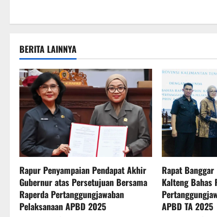
s
t
n
BERITA LAINNYA
a
v
i
g
a
t
Rapur Penyampaian Pendapat Akhir
Rapat Banggar
Gubernur atas Persetujuan Bersama
Kalteng Bahas 
i
Raperda Pertanggungjawaban
Pertanggungja
o
Pelaksanaan APBD 2025
APBD TA 2025