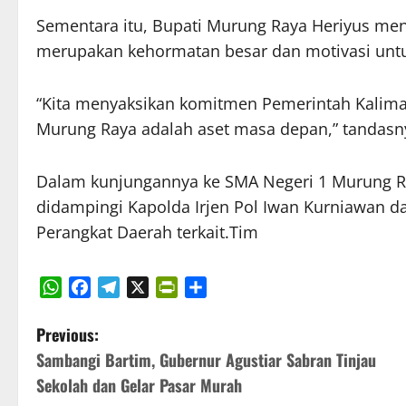
Sementara itu, Bupati Murung Raya Heriyus me
merupakan kehormatan besar dan motivasi unt
“Kita menyaksikan komitmen Pemerintah Kalima
Murung Raya adalah aset masa depan,” tandasn
Dalam kunjungannya ke SMA Negeri 1 Murung Ra
didampingi Kapolda Irjen Pol Iwan Kurniawan
Perangkat Daerah terkait.Tim
WhatsApp
Facebook
Telegram
X
PrintFriendly
Share
P
Previous:
Sambangi Bartim, Gubernur Agustiar Sabran Tinjau
o
Sekolah dan Gelar Pasar Murah