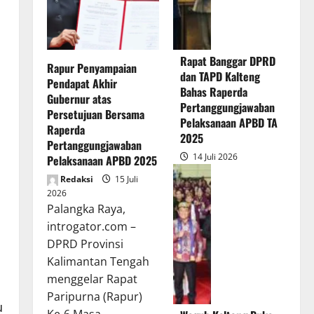
Rapat Banggar DPRD
Rapur Penyampaian
dan TAPD Kalteng
Pendapat Akhir
Bahas Raperda
Gubernur atas
Pertanggungjawaban
Persetujuan Bersama
Pelaksanaan APBD TA
Raperda
2025
Pertanggungjawaban
14 Juli 2026
Pelaksanaan APBD 2025
Redaksi
15 Juli
2026
Palangka Raya,
introgator.com –
DPRD Provinsi
Kalimantan Tengah
menggelar Rapat
Paripurna (Rapur)
u