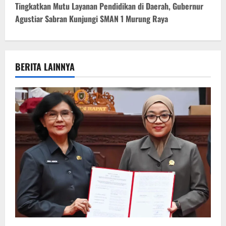
t
Tingkatkan Mutu Layanan Pendidikan di Daerah, Gubernur
Agustiar Sabran Kunjungi SMAN 1 Murung Raya
n
a
v
BERITA LAINNYA
i
g
a
t
i
o
n