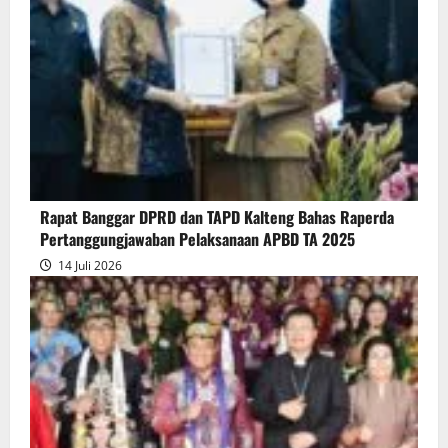
Pendapat
Akhir
Gubernur
atas
Persetujuan
Bersama
Raperda
Pertanggungjawaban
Rapat Banggar DPRD dan TAPD Kalteng Bahas Raperda
Pelaksanaan
Pertanggungjawaban Pelaksanaan APBD TA 2025
APBD
14 Juli 2026
2025