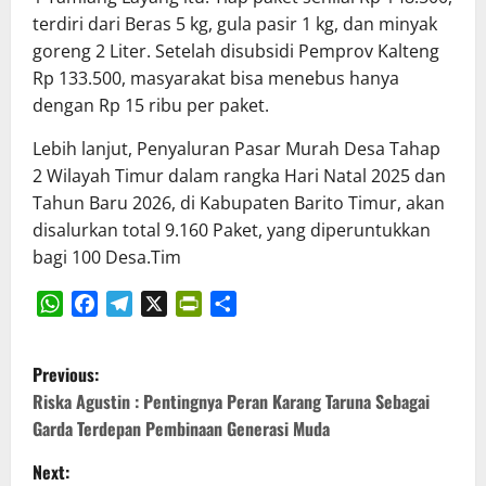
terdiri dari Beras 5 kg, gula pasir 1 kg, dan minyak
goreng 2 Liter. Setelah disubsidi Pemprov Kalteng
Rp 133.500, masyarakat bisa menebus hanya
dengan Rp 15 ribu per paket.
Lebih lanjut, Penyaluran Pasar Murah Desa Tahap
2 Wilayah Timur dalam rangka Hari Natal 2025 dan
Tahun Baru 2026, di Kabupaten Barito Timur, akan
disalurkan total 9.160 Paket, yang diperuntukkan
bagi 100 Desa.Tim
WhatsApp
Facebook
Telegram
X
PrintFriendly
Share
P
Previous:
o
Riska Agustin : Pentingnya Peran Karang Taruna Sebagai
Garda Terdepan Pembinaan Generasi Muda
s
Next: