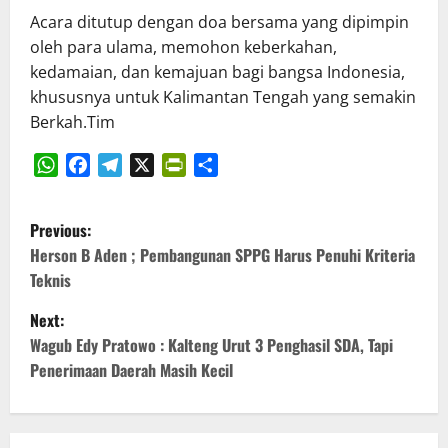
Acara ditutup dengan doa bersama yang dipimpin
oleh para ulama, memohon keberkahan,
kedamaian, dan kemajuan bagi bangsa Indonesia,
khususnya untuk Kalimantan Tengah yang semakin
Berkah.Tim
WhatsApp
Facebook
Telegram
X
PrintFriendly
Share
P
Previous:
o
Herson B Aden ; Pembangunan SPPG Harus Penuhi Kriteria
Teknis
s
Next:
t
Wagub Edy Pratowo : Kalteng Urut 3 Penghasil SDA, Tapi
Penerimaan Daerah Masih Kecil
n
a