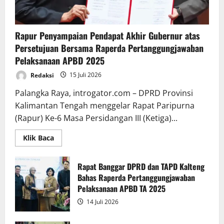
Rapur Penyampaian Pendapat Akhir Gubernur atas
Persetujuan Bersama Raperda Pertanggungjawaban
Pelaksanaan APBD 2025
Redaksi
15 Juli 2026
Palangka Raya, introgator.com – DPRD Provinsi
Kalimantan Tengah menggelar Rapat Paripurna
(Rapur) Ke-6 Masa Persidangan III (Ketiga)...
Read
Klik Baca
more
about
Rapur
Penyampaian
Rapat Banggar DPRD dan TAPD Kalteng
Pendapat
Bahas Raperda Pertanggungjawaban
Akhir
Gubernur
Pelaksanaan APBD TA 2025
atas
Persetujuan
14 Juli 2026
Bersama
Raperda
Pertanggungjawaban