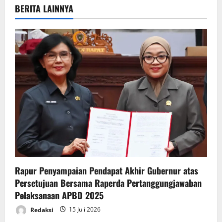
v
BERITA LAINNYA
i
g
a
t
i
o
n
Rapur Penyampaian Pendapat Akhir Gubernur atas
Persetujuan Bersama Raperda Pertanggungjawaban
Pelaksanaan APBD 2025
Redaksi
15 Juli 2026