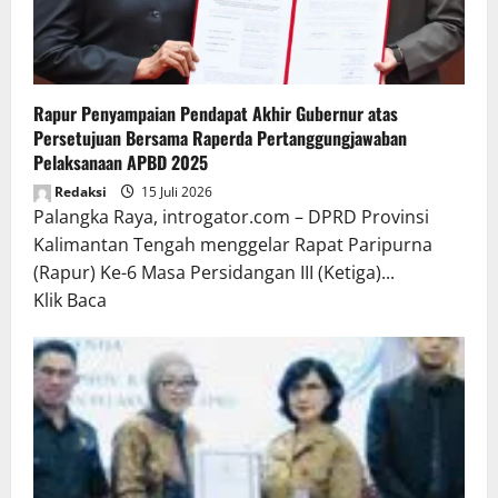
Rapur Penyampaian Pendapat Akhir Gubernur atas
Persetujuan Bersama Raperda Pertanggungjawaban
Pelaksanaan APBD 2025
Redaksi
15 Juli 2026
Palangka Raya, introgator.com – DPRD Provinsi
Kalimantan Tengah menggelar Rapat Paripurna
(Rapur) Ke-6 Masa Persidangan III (Ketiga)...
Read
Klik Baca
more
about
Rapur
Penyampaian
Pendapat
Akhir
Gubernur