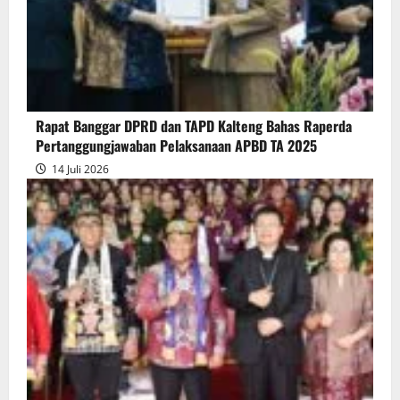
atas
Persetujuan
Bersama
Raperda
Pertanggungjawaban
Rapat Banggar DPRD dan TAPD Kalteng Bahas Raperda
Pelaksanaan
Pertanggungjawaban Pelaksanaan APBD TA 2025
APBD
14 Juli 2026
2025