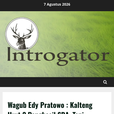
Skip
7 Agustus 2026
to
content
Wagub Edy Pratowo : Kalteng