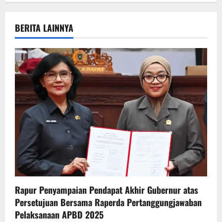
a
v
BERITA LAINNYA
i
g
a
t
i
o
n
Rapur Penyampaian Pendapat Akhir Gubernur atas
Persetujuan Bersama Raperda Pertanggungjawaban
Pelaksanaan APBD 2025