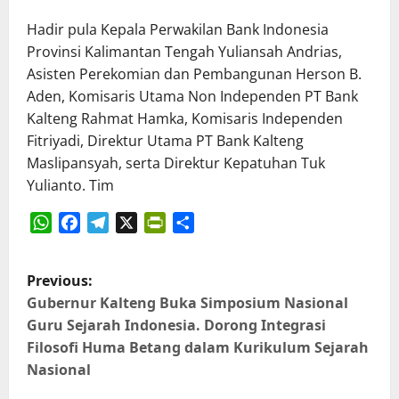
Hadir pula Kepala Perwakilan Bank Indonesia
Provinsi Kalimantan Tengah Yuliansah Andrias,
Asisten Perekomian dan Pembangunan Herson B.
Aden, Komisaris Utama Non Independen PT Bank
Kalteng Rahmat Hamka, Komisaris Independen
Fitriyadi, Direktur Utama PT Bank Kalteng
Maslipansyah, serta Direktur Kepatuhan Tuk
Yulianto. Tim
WhatsApp
Facebook
Telegram
X
PrintFriendly
Share
P
Previous:
o
Gubernur Kalteng Buka Simposium Nasional
Guru Sejarah Indonesia. Dorong Integrasi
s
Filosofi Huma Betang dalam Kurikulum Sejarah
Nasional
t