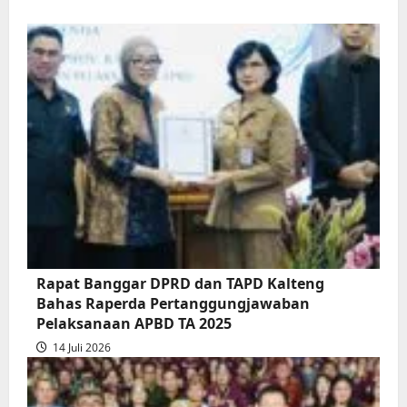
more
about
Rapur
Penyampaian
Pendapat
Akhir
Gubernur
atas
Persetujuan
Bersama
Raperda
Pertanggungjawaban
Rapat Banggar DPRD dan TAPD Kalteng
Pelaksanaan
Bahas Raperda Pertanggungjawaban
APBD
Pelaksanaan APBD TA 2025
2025
14 Juli 2026