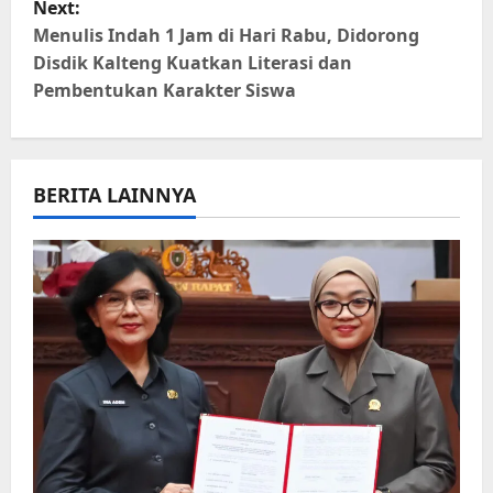
Next:
n
Menulis Indah 1 Jam di Hari Rabu, Didorong
Disdik Kalteng Kuatkan Literasi dan
a
Pembentukan Karakter Siswa
v
i
BERITA LAINNYA
g
a
t
i
o
n