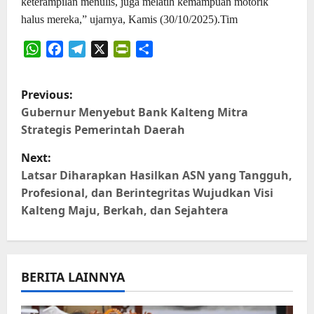
keterampilan menulis, juga melatih kemampuan motorik
halus mereka,” ujarnya, Kamis (30/10/2025).Tim
WhatsApp
Facebook
Telegram
X
PrintFriendly
Share
P
Previous:
o
Gubernur Menyebut Bank Kalteng Mitra
Strategis Pemerintah Daerah
s
Next:
t
Latsar Diharapkan Hasilkan ASN yang Tangguh,
Profesional, dan Berintegritas Wujudkan Visi
n
Kalteng Maju, Berkah, dan Sejahtera
a
v
BERITA LAINNYA
i