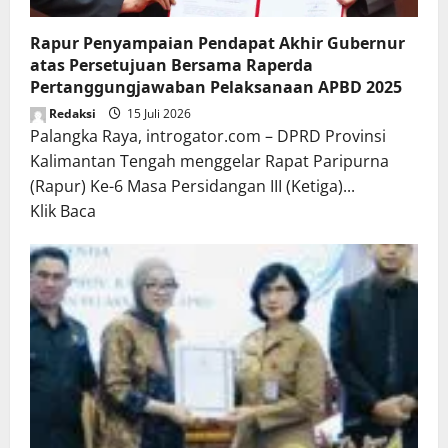
Rapur Penyampaian Pendapat Akhir Gubernur
atas Persetujuan Bersama Raperda
Pertanggungjawaban Pelaksanaan APBD 2025
Redaksi
15 Juli 2026
Palangka Raya, introgator.com – DPRD Provinsi
Kalimantan Tengah menggelar Rapat Paripurna
(Rapur) Ke-6 Masa Persidangan III (Ketiga)...
Read
Klik Baca
more
about
Rapur
Penyampaian
Pendapat
Akhir
Gubernur
atas
Persetujuan