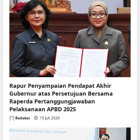
g
a
t
i
o
n
Rapur Penyampaian Pendapat Akhir
Gubernur atas Persetujuan Bersama
Raperda Pertanggungjawaban
Pelaksanaan APBD 2025
Redaksi
15 Juli 2026