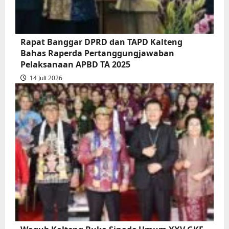
Bersama
Raperda
Pertanggungjawaban
Rapat Banggar DPRD dan TAPD Kalteng
Pelaksanaan
Bahas Raperda Pertanggungjawaban
APBD
Pelaksanaan APBD TA 2025
2025
14 Juli 2026