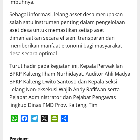
imbuhnya.
Sebagai informasi, lelang asset desa merupakan
salah satu instrumen penting dalam pengelolaan
aset desa untuk memastikan setiap aset
dimanfaatkan secara efisien, transparan dan
memberikan manfaat ekonomi bagi masyarakat
desa secara optimal.
Turut hadir pada kegiatan ini, Kepala Perwakilan
BPKP Kalteng Ilham Nurhidayat, Auditor Ahli Madya
BPKP Kalteng Dwito Santoso dan Kepala Seksi
Lelang Non-eksekusi Wajib Andy Rafifwan serta
Pejabat Administrator dan Pejabat Pengawas
lingkup Dinas PMD Prov. Kalteng. Tim
WhatsApp
Facebook
Telegram
X
PrintFriendly
Share
P
Previous: