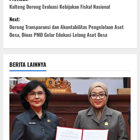
o
Kalteng Dorong Evaluasi Kebijakan Fiskal Nasional
Next:
s
Dorong Transparansi dan Akuntabilitas Pengelolaan Aset
t
Desa, Dinas PMD Gelar Edukasi Lelang Aset Desa
n
a
BERITA LAINNYA
v
i
g
a
t