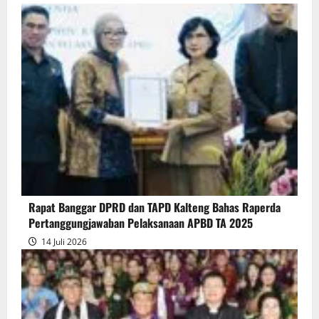
about
Rapur
Penyampaian
Pendapat
Akhir
Gubernur
atas
Persetujuan
Bersama
Raperda
Pertanggungjawaban
Rapat Banggar DPRD dan TAPD Kalteng Bahas Raperda
Pelaksanaan
Pertanggungjawaban Pelaksanaan APBD TA 2025
APBD
14 Juli 2026
2025