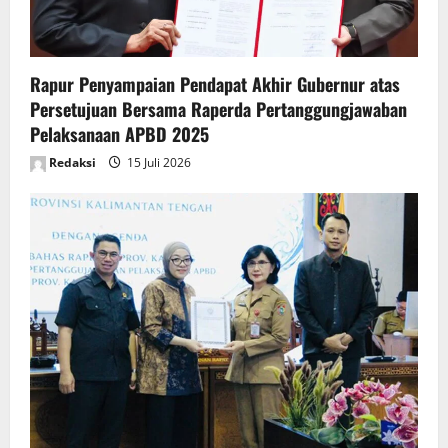
i
o
n
Rapur Penyampaian Pendapat Akhir Gubernur atas
Persetujuan Bersama Raperda Pertanggungjawaban
Pelaksanaan APBD 2025
Redaksi
15 Juli 2026