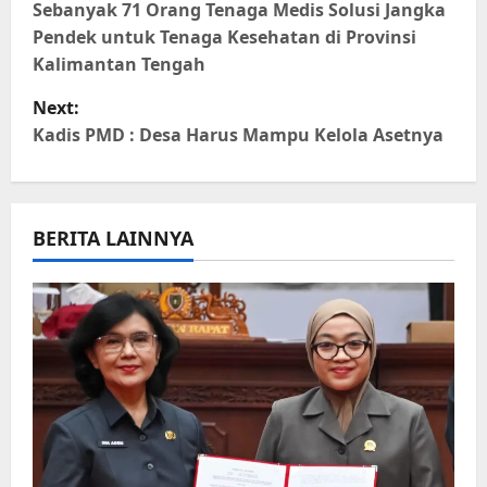
o
Sebanyak 71 Orang Tenaga Medis Solusi Jangka
Pendek untuk Tenaga Kesehatan di Provinsi
s
Kalimantan Tengah
t
Next:
Kadis PMD : Desa Harus Mampu Kelola Asetnya
n
a
BERITA LAINNYA
v
i
g
a
t
i