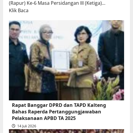
(Rapur) Ke-6 Masa Persidangan III (Ketiga)...
Read
Klik Baca
more
about
Rapur
Penyampaian
Pendapat
Akhir
Gubernur
atas
Persetujuan
Bersama
Raperda
Pertanggungjawaban
Rapat Banggar DPRD dan TAPD Kalteng
Pelaksanaan
Bahas Raperda Pertanggungjawaban
APBD
Pelaksanaan APBD TA 2025
2025
14 Juli 2026