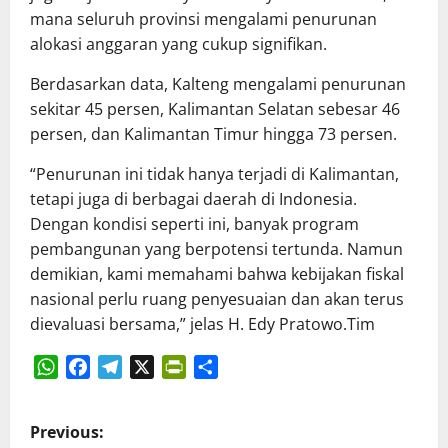
mana seluruh provinsi mengalami penurunan
alokasi anggaran yang cukup signifikan.
Berdasarkan data, Kalteng mengalami penurunan
sekitar 45 persen, Kalimantan Selatan sebesar 46
persen, dan Kalimantan Timur hingga 73 persen.
“Penurunan ini tidak hanya terjadi di Kalimantan,
tetapi juga di berbagai daerah di Indonesia.
Dengan kondisi seperti ini, banyak program
pembangunan yang berpotensi tertunda. Namun
demikian, kami memahami bahwa kebijakan fiskal
nasional perlu ruang penyesuaian dan akan terus
dievaluasi bersama,” jelas H. Edy Pratowo.Tim
WhatsApp
Facebook
Telegram
X
PrintFriendly
Share
P
Previous: