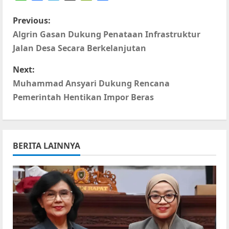
WhatsApp
Facebook
Telegram
X
PrintFriendly
Share
P
Previous:
Algrin Gasan Dukung Penataan Infrastruktur
o
Jalan Desa Secara Berkelanjutan
s
Next:
t
Muhammad Ansyari Dukung Rencana
Pemerintah Hentikan Impor Beras
n
a
BERITA LAINNYA
v
i
g
a