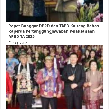
atas
Persetujuan
Bersama
Raperda
Rapat Banggar DPRD dan TAPD Kalteng Bahas
Pertanggungjawaban
Raperda Pertanggungjawaban Pelaksanaan
Pelaksanaan
APBD TA 2025
APBD
14 Juli 2026
2025