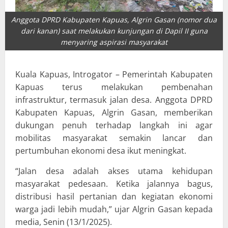
Anggota DPRD Kabupaten Kapuas, Algrin Gasan (nomor dua
dari kanan) saat melakukan kunjungan di Dapil II guna
menyaring aspirasi masyarakat
Kuala Kapuas, Introgator – Pemerintah Kabupaten
Kapuas terus melakukan pembenahan
infrastruktur, termasuk jalan desa. Anggota DPRD
Kabupaten Kapuas, Algrin Gasan, memberikan
dukungan penuh terhadap langkah ini agar
mobilitas masyarakat semakin lancar dan
pertumbuhan ekonomi desa ikut meningkat.
“Jalan desa adalah akses utama kehidupan
masyarakat pedesaan. Ketika jalannya bagus,
distribusi hasil pertanian dan kegiatan ekonomi
warga jadi lebih mudah,” ujar Algrin Gasan kepada
media, Senin (13/1/2025).