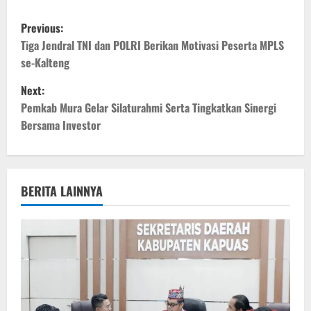
P
Previous:
o
Tiga Jendral TNI dan POLRI Berikan Motivasi Peserta MPLS
se-Kalteng
s
Next:
t
Pemkab Mura Gelar Silaturahmi Serta Tingkatkan Sinergi
Bersama Investor
n
a
v
BERITA LAINNYA
i
g
a