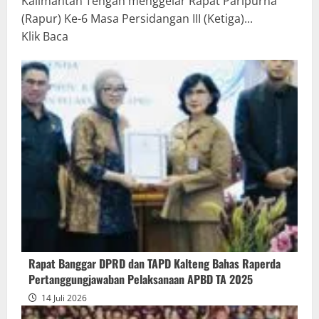
Kalimantan Tengah menggelar Rapat Paripurna
(Rapur) Ke-6 Masa Persidangan III (Ketiga)...
Read
Klik Baca
more
about
Rapur
Penyampaian
Pendapat
Akhir
Gubernur
atas
Persetujuan
Bersama
Raperda
Pertanggungjawaban
Rapat Banggar DPRD dan TAPD Kalteng Bahas Raperda
Pelaksanaan
Pertanggungjawaban Pelaksanaan APBD TA 2025
APBD
14 Juli 2026
2025