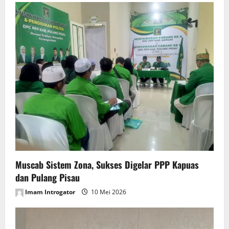
i
g
a
t
i
o
n
Muscab Sistem Zona, Sukses Digelar PPP Kapuas
dan Pulang Pisau
Imam Introgator
10 Mei 2026