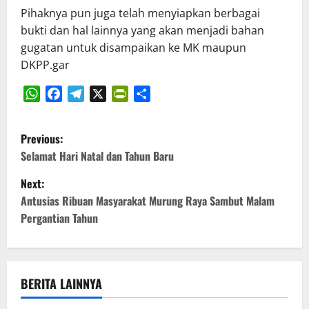
Pihaknya pun juga telah menyiapkan berbagai
bukti dan hal lainnya yang akan menjadi bahan
gugatan untuk disampaikan ke MK maupun
DKPP.gar
WhatsApp
Facebook
Telegram
X
PrintFriendly
Share
P
Previous:
o
Selamat Hari Natal dan Tahun Baru
Next:
s
Antusias Ribuan Masyarakat Murung Raya Sambut Malam
t
Pergantian Tahun
n
a
BERITA LAINNYA
v