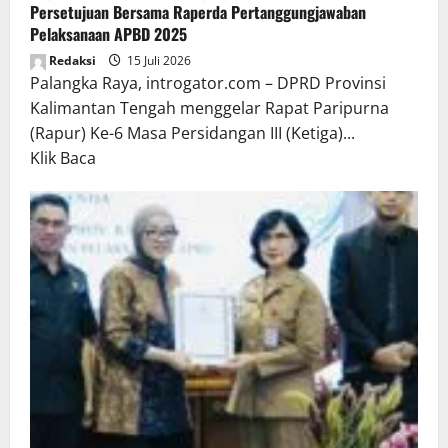
Persetujuan Bersama Raperda Pertanggungjawaban
Pelaksanaan APBD 2025
Redaksi
15 Juli 2026
Palangka Raya, introgator.com – DPRD Provinsi
Kalimantan Tengah menggelar Rapat Paripurna
(Rapur) Ke-6 Masa Persidangan III (Ketiga)...
Read
Klik Baca
more
about
Rapur
Penyampaian
Pendapat
Akhir
Gubernur
atas
Persetujuan
Bersama
Raperda