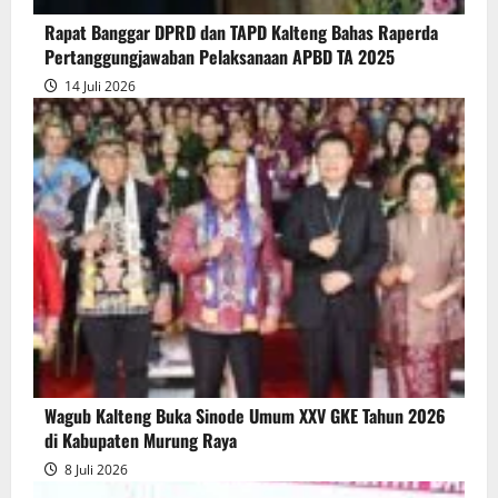
Pertanggungjawaban
Rapat Banggar DPRD dan TAPD Kalteng Bahas Raperda
Pelaksanaan
Pertanggungjawaban Pelaksanaan APBD TA 2025
APBD
14 Juli 2026
2025
Wagub Kalteng Buka Sinode Umum XXV GKE Tahun 2026
di Kabupaten Murung Raya
8 Juli 2026