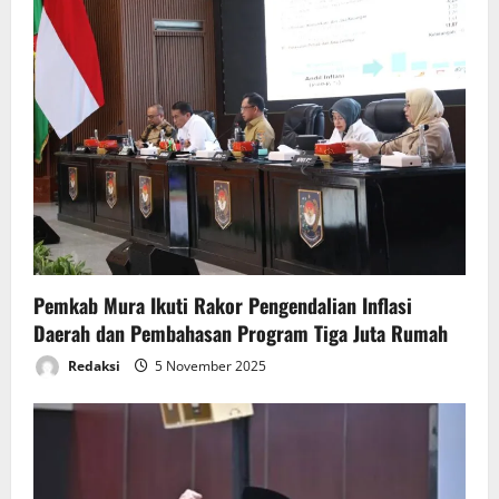
g
a
t
i
o
n
Pemkab Mura Ikuti Rakor Pengendalian Inflasi
Daerah dan Pembahasan Program Tiga Juta Rumah
Redaksi
5 November 2025