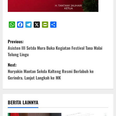
WhatsApp
Facebook
Telegram
X
PrintFriendly
Share
P
Previous:
o
Asisten III Setda Mura Buka Kegiatan Festival Tana Malai
Tolung Lingu
s
Next:
t
Nuryakin Mantan Sekda Kalteng Resmi Berlabuh ke
Gerindra. Lanjut Langkah ke MK
n
a
v
BERITA LAINNYA
i