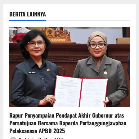
v
i
BERITA LAINNYA
g
a
t
i
o
n
Rapur Penyampaian Pendapat Akhir Gubernur atas
Persetujuan Bersama Raperda Pertanggungjawaban
Pelaksanaan APBD 2025