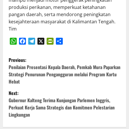
produksi perikanan, memperkuat ketahanan
pangan daerah, serta mendorong peningkatan
kesejahteraan masyarakat di Kalimantan Tengah.
Tim
WhatsApp
Facebook
Telegram
X
PrintFriendly
Share
P
Previous:
o
Penilaian Presentasi Kepala Daerah, Pemkab Mura Paparkan
Strategi Penurunan Pengangguran melalui Program Kartu
s
Hebat
t
Next:
Gubernur Kalteng Terima Kunjungan Parlemen Inggris,
n
Perkuat Kerja Sama Strategis dan Komitmen Pelestarian
Lingkungan
a