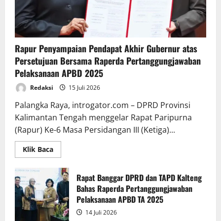
Rapur Penyampaian Pendapat Akhir Gubernur atas
Persetujuan Bersama Raperda Pertanggungjawaban
Pelaksanaan APBD 2025
Redaksi
15 Juli 2026
Palangka Raya, introgator.com – DPRD Provinsi
Kalimantan Tengah menggelar Rapat Paripurna
(Rapur) Ke-6 Masa Persidangan III (Ketiga)...
Read
Klik Baca
more
about
Rapur
Penyampaian
Rapat Banggar DPRD dan TAPD Kalteng
Pendapat
Bahas Raperda Pertanggungjawaban
Akhir
Gubernur
Pelaksanaan APBD TA 2025
atas
Persetujuan
14 Juli 2026
Bersama