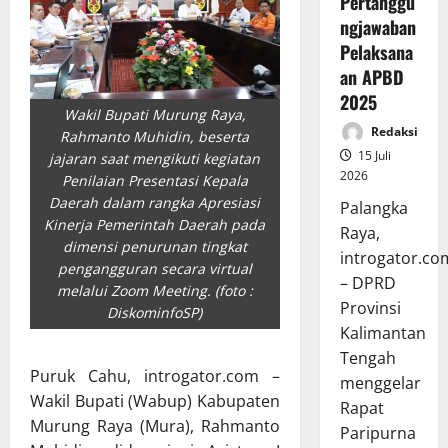
Pertanggu
ngjawaban
Pelaksana
an APBD
2025
Wakil Bupati Murung Raya,
Redaksi
Rahmanto Muhidin, beserta
15 Juli
jajaran saat mengikuti kegiatan
2026
Penilaian Presentasi Kepala
Daerah dalam rangka Apresiasi
Palangka
Kinerja Pemerintah Daerah pada
Raya,
dimensi penurunan tingkat
introgator.co
pengangguran secara virtual
– DPRD
melalui Zoom Meeting. (foto :
Provinsi
DiskominfoSP)
Kalimantan
Tengah
Puruk Cahu, introgator.com –
menggelar
Wakil Bupati (Wabup) Kabupaten
Rapat
Murung Raya (Mura), Rahmanto
Paripurna