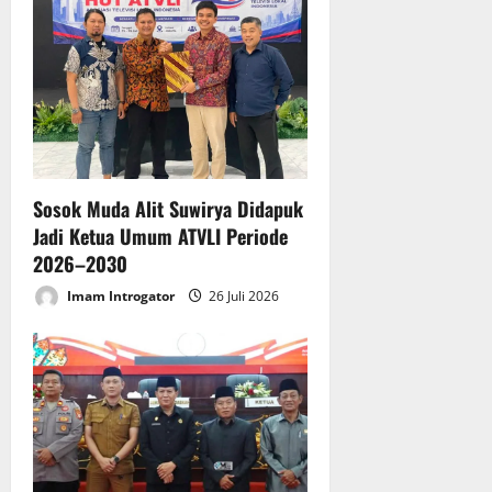
g
a
t
i
Sosok Muda Alit Suwirya Didapuk
o
Jadi Ketua Umum ATVLI Periode
n
2026–2030
Imam Introgator
26 Juli 2026