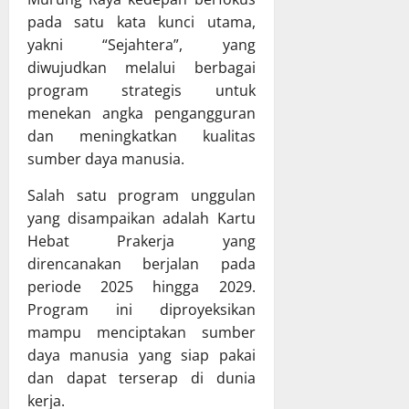
a
u
u
g
pada satu kata kunci utama,
m
a
p
j
yakni “Sejahtera”, yang
a
n
a
a
B
g
diwujudkan melalui berbagai
t
w
a
a
e
program strategis untuk
a
h
n
n
b
menekan angka pengangguran
a
D
M
a
dan meningkatkan kualitas
s
a
u
n
sumber daya manusia.
R
e
r
P
a
r
u
e
Salah satu program unggulan
p
a
n
l
yang disampaikan adalah Kartu
e
h
g
a
Hebat Prakerja yang
r
p
R
k
direncanakan berjalan pada
d
a
a
s
a
periode 2025 hingga 2029.
d
y
a
P
a
Program ini diproyeksikan
a
n
e
R
a
mampu menciptakan sumber
r
a
a
daya manusia yang siap pakai
8
t
p
n
Juli
dan dapat terserap di dunia
a
a
A
2026
kerja.
n