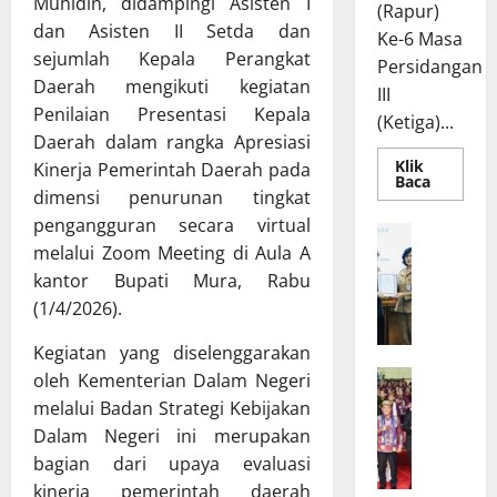
Muhidin, didampingi Asisten I
(Rapur)
dan Asisten II Setda dan
Ke-6 Masa
sejumlah Kepala Perangkat
Persidangan
Daerah mengikuti kegiatan
III
Penilaian Presentasi Kepala
(Ketiga)...
Daerah dalam rangka Apresiasi
Klik
Kinerja Pemerintah Daerah pada
Read
Baca
dimensi penurunan tingkat
more
about
pengangguran secara virtual
Rapur
R
Penyamp
melalui Zoom Meeting di Aula A
a
Pendapa
Akhir
kantor Bupati Mura, Rabu
p
Gubernu
atas
a
(1/4/2026).
Persetuj
t
Bersama
Kegiatan yang diselenggarakan
Raperda
B
Pertang
W
oleh Kementerian Dalam Negeri
a
Pelaksa
APBD
a
n
melalui Badan Strategi Kebijakan
2025
g
g
Dalam Negeri ini merupakan
u
g
bagian dari upaya evaluasi
b
a
kinerja pemerintah daerah