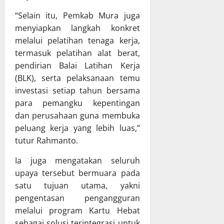
t
P
g
P
B
“Selain itu, Pemkab Mura juga
g
a
D
menyiapkan langkah konkret
u
r
T
melalui pelatihan tenaga kerja,
n
i
A
termasuk pelatihan alat berat,
g
p
2
j
pendirian Balai Latihan Kerja
u
0
a
r
(BLK), serta pelaksanaan temu
2
w
n
5
investasi setiap tahun bersama
a
a
para pemangku kepentingan
b
D
14
dan perusahaan guna membuka
a
P
Juli
peluang kerja yang lebih luas,”
n
R
2026
tutur Rahmanto.
P
D
e
K
Ia juga mengatakan seluruh
l
a
upaya tersebut bermuara pada
a
l
satu tujuan utama, yakni
k
t
s
e
pengentasan pengangguran
a
n
melalui program Kartu Hebat
n
g
sebagai solusi terintegrasi untuk