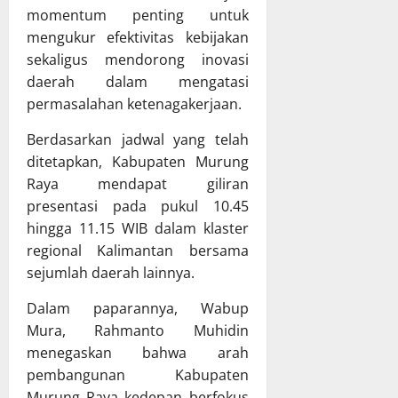
T
n
momentum penting untuk
X
h
A
P
X
a
mengukur efektivitas kebijakan
P
e
V
s
sekaligus mendorong inovasi
D
r
G
R
daerah dalam mengatasi
K
k
K
a
permasalahan ketenagakerjaan.
a
u
E
p
l
a
T
e
Berdasarkan jadwal yang telah
t
t
a
r
ditetapkan, Kabupaten Murung
e
T
h
d
Raya mendapat giliran
n
a
u
a
presentasi pada pukul 10.45
g
t
n
P
r
hingga 11.15 WIB dalam klaster
a
2
e
a
K
0
regional Kalimantan bersama
r
p
e
2
t
sejumlah daerah lainnya.
a
l
6
a
t
o
Dalam paparannya, Wabup
d
n
B
l
i
g
Mura, Rahmanto Muhidin
e
a
K
g
menegaskan bahwa arah
r
K
a
u
pembangunan Kabupaten
s
e
b
n
Murung Raya kedepan berfokus