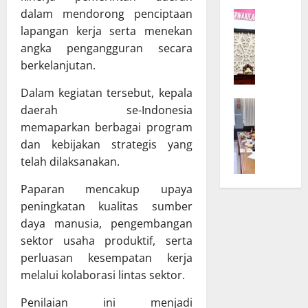
K
r
dalam mendorong penciptaan
W
a
D
lapangan kerja serta menekan
a
l
P
g
t
angka pengangguran secara
R
u
e
D
berkelanjutan.
b
n
d
T
Dalam kegiatan tersebut, kepala
g
a
B
e
B
n
daerah se-Indonesia
a
g
u
T
memaparkan berbagai program
n
a
k
A
dan kebijakan strategis yang
g
s
a
P
telah dilaksanakan.
g
k
S
D
a
a
i
K
Paparan mencakup upaya
r
n
n
a
peningkatan kualitas sumber
D
K
o
l
daya manusia, pengembangan
P
o
d
t
sektor usaha produktif, serta
R
m
e
e
D
perluasan kesempatan kerja
i
U
n
d
t
m
melalui kolaborasi lintas sektor.
g
a
m
u
B
n
Penilaian ini menjadi
e
m
a