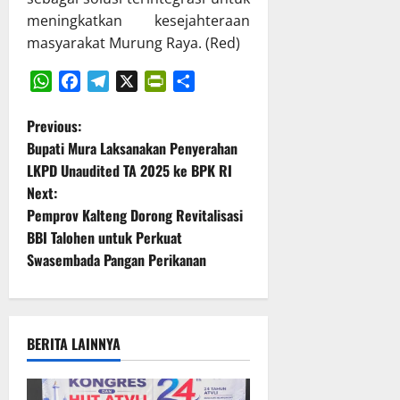
a
meningkatkan kesejahteraan
a
6
masyarakat Murung Raya. (Red)
n
Juli
A
2026
P
WhatsApp
Facebook
Telegram
X
PrintFriendly
Share
B
P
Previous:
D
Bupati Mura Laksanakan Penyerahan
T
o
A
LKPD Unaudited TA 2025 ke BPK RI
2
Next:
s
0
Pemprov Kalteng Dorong Revitalisasi
2
t
BBI Talohen untuk Perkuat
5
Swasembada Pangan Perikanan
n
6
Juli
a
2026
BERITA LAINNYA
v
i