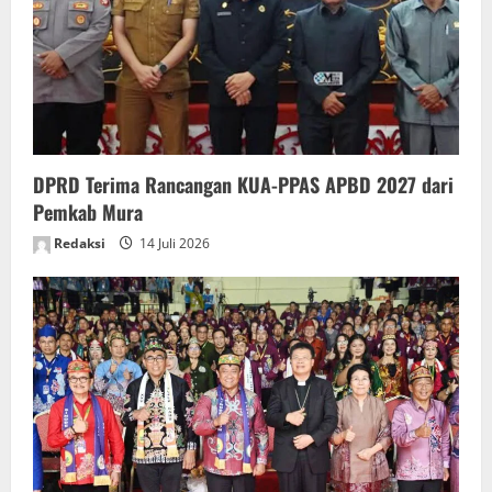
a
t
i
o
DPRD Terima Rancangan KUA-PPAS APBD 2027 dari
n
Pemkab Mura
Redaksi
14 Juli 2026