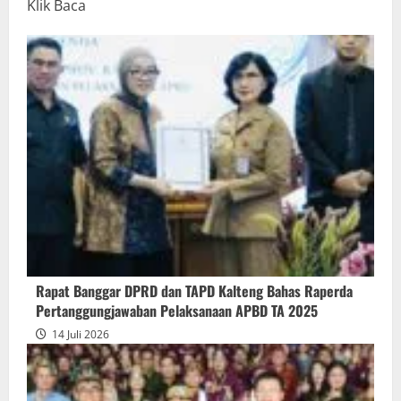
Read
Klik Baca
more
about
Rapur
Penyampaian
Pendapat
Akhir
Gubernur
atas
Persetujuan
Bersama
Raperda
Pertanggungjawaban
Rapat Banggar DPRD dan TAPD Kalteng Bahas Raperda
Pelaksanaan
Pertanggungjawaban Pelaksanaan APBD TA 2025
APBD
14 Juli 2026
2025