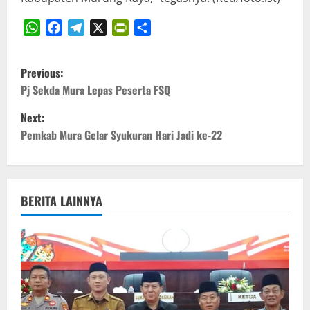
WhatsApp
Facebook
Telegram
X
PrintFriendly
Share
P
Previous:
o
Pj Sekda Mura Lepas Peserta FSQ
Next:
s
Pemkab Mura Gelar Syukuran Hari Jadi ke-22
t
n
BERITA LAINNYA
a
v
i
g