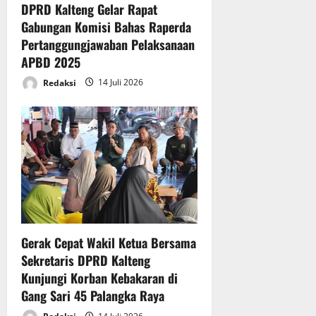
t
P
DPRD Kalteng Gelar Rapat
g
P
B
Gabungan Komisi Bahas Raperda
g
a
D
Pertanggungjawaban Pelaksanaan
u
r
T
n
APBD 2025
i
A
g
p
2
Redaksi
14 Juli 2026
j
u
0
a
r
2
w
n
5
a
a
b
D
14
a
P
Juli
n
R
2026
P
D
e
K
l
a
Gerak Cepat Wakil Ketua Bersama
a
l
Sekretaris DPRD Kalteng
k
t
Kunjungi Korban Kebakaran di
s
e
a
Gang Sari 45 Palangka Raya
n
n
g