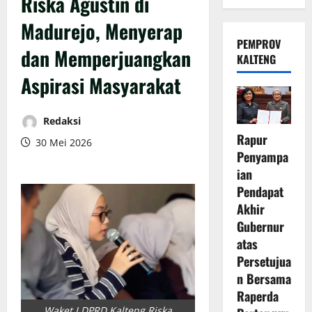
Riska Agustin di
Madurejo, Menyerap
PEMPROV
dan Memperjuangkan
KALTENG
Aspirasi Masyarakat
Redaksi
Rapur
30 Mei 2026
Penyampa
ian
Pendapat
Akhir
Gubernur
atas
Persetujua
n Bersama
Raperda
Waket I DPRD Kalteng Riska