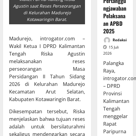
Pertanggu
Agustin saat Reses Perseorangan
ngjawaban
di Kelurahan Madurejo
Pelaksana
Kotawaringin Barat.
an APBD
2025
Madurejo, introgator.com –
Redaksi
Wakil Ketua I DPRD Kalimantan
15 Juli
Tengah Riska Agustin
2026
melaksanakan reses
Palangka
perseorangan Masa
Raya,
Persidangan II Tahun Sidang
introgator.co
2026 di Kelurahan Madurejo
– DPRD
Kecamatan Arut Selatan,
Provinsi
Kabupaten Kotawaringin Barat.
Kalimantan
Tengah
Dikesempatan tersebut, Riska
menggelar
menjelaskan bahwa tujuan reses
Rapat
adalah untuk bersilaturahmi
Paripurna
sekaligus mendengarkan secara