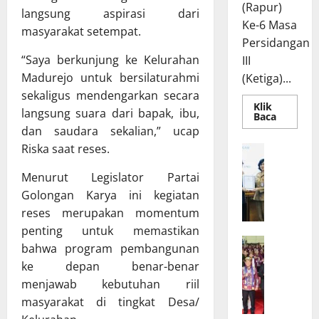
(Rapur)
langsung aspirasi dari
Ke-6 Masa
masyarakat setempat.
Persidangan
“Saya berkunjung ke Kelurahan
III
Madurejo untuk bersilaturahmi
(Ketiga)...
sekaligus mendengarkan secara
Klik
langsung suara dari bapak, ibu,
Read
Baca
more
dan saudara sekalian,” ucap
about
Rapur
Riska saat reses.
R
Penyamp
a
Pendapa
Akhir
Menurut Legislator Partai
p
Gubernu
Golongan Karya ini kegiatan
atas
a
Persetuj
reses merupakan momentum
t
Bersama
Raperda
B
penting untuk memastikan
Pertang
W
a
Pelaksa
bahwa program pembangunan
APBD
a
n
ke depan benar-benar
2025
g
g
menjawab kebutuhan riil
u
g
masyarakat di tingkat Desa/
b
a