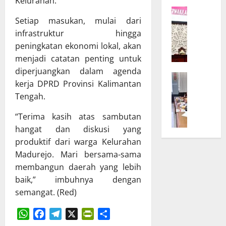
Kelurahan.
K
r
W
a
D
Setiap masukan, mulai dari
a
l
P
infrastruktur hingga
g
t
R
u
peningkatan ekonomi lokal, akan
e
D
b
n
d
menjadi catatan penting untuk
T
g
a
diperjuangkan dalam agenda
B
e
B
n
kerja DPRD Provinsi Kalimantan
a
g
u
T
Tengah.
n
a
k
A
g
s
a
P
“Terima kasih atas sambutan
g
k
S
D
hangat dan diskusi yang
a
a
i
K
produktif dari warga Kelurahan
r
n
n
a
Madurejo. Mari bersama-sama
D
K
o
l
P
membangun daerah yang lebih
o
d
t
R
m
e
baik,” imbuhnya dengan
e
D
i
U
n
semangat. (Red)
d
t
m
g
a
m
u
B
n
e
m
a
WhatsApp
Facebook
Telegram
X
PrintFriendly
Share