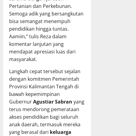
a
u
u
g
Pertanian dan Perkebunan.
m
a
p
j
Semoga adik yang bersangkutan
a
n
a
a
bisa semangat menempuh
B
g
t
w
a
pendidikan hingga tuntas.
a
e
a
h
n
n
Aamiin,” tulis Reza dalam
b
a
D
M
a
komentar lanjutan yang
s
a
u
n
mendapat apresiasi luas dari
R
e
r
P
masyarakat.
a
r
u
e
p
a
n
l
Langkah cepat tersebut sejalan
e
h
g
a
dengan komitmen Pemerintah
r
p
R
k
Provinsi Kalimantan Tengah di
d
a
a
s
bawah kepemimpinan
a
d
y
a
Gubernur
Agustiar Sabran
yang
P
a
a
n
e
R
terus mendorong pemerataan
a
r
a
akses pendidikan bagi seluruh
a
8
t
p
n
Juli
anak daerah, termasuk mereka
a
a
A
2026
yang berasal dari
keluarga
n