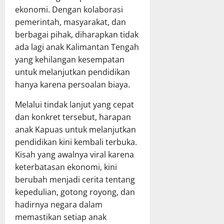
a
ekonomi. Dengan kolaborasi
a
6
pemerintah, masyarakat, dan
n
Juli
berbagai pihak, diharapkan tidak
A
2026
ada lagi anak Kalimantan Tengah
P
yang kehilangan kesempatan
B
D
untuk melanjutkan pendidikan
T
hanya karena persoalan biaya.
A
‎Melalui tindak lanjut yang cepat
2
0
dan konkret tersebut, harapan
2
anak Kapuas untuk melanjutkan
5
pendidikan kini kembali terbuka.
Kisah yang awalnya viral karena
6
keterbatasan ekonomi, kini
Juli
berubah menjadi cerita tentang
2026
kepedulian, gotong royong, dan
hadirnya negara dalam
memastikan setiap anak