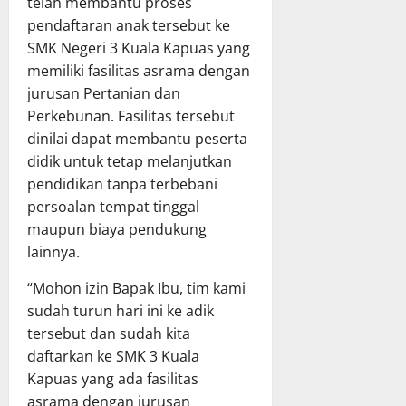
telah membantu proses
T
n
X
h
pendaftaran anak tersebut ke
A
P
X
a
SMK Negeri 3 Kuala Kapuas yang
P
e
V
s
memiliki fasilitas asrama dengan
D
r
G
R
K
jurusan Pertanian dan
k
K
a
a
u
E
Perkebunan. Fasilitas tersebut
p
l
a
T
e
dinilai dapat membantu peserta
t
t
a
r
didik untuk tetap melanjutkan
e
T
h
d
pendidikan tanpa terbebani
n
a
u
a
persoalan tempat tinggal
g
t
n
P
maupun biaya pendukung
r
a
2
e
a
lainnya.
K
0
r
p
e
2
t
“Mohon izin Bapak Ibu, tim kami
a
l
6
a
sudah turun hari ini ke adik
t
o
d
n
B
l
tersebut dan sudah kita
i
g
e
a
K
daftarkan ke SMK 3 Kuala
g
r
K
a
u
Kapuas yang ada fasilitas
s
e
b
n
asrama dengan jurusan