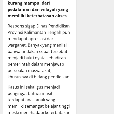
t
P
kurang mampu, dari
g
P
B
pedalaman dan wilayah yang
g
a
D
memiliki keterbatasan akses
.
u
r
T
n
i
A
‎Respons sigap Dinas Pendidikan
g
p
2
Provinsi Kalimantan Tengah pun
j
u
0
a
mendapat apresiasi dari
r
2
w
n
warganet. Banyak yang menilai
5
a
a
bahwa tindakan cepat tersebut
b
D
menjadi bukti nyata kehadiran
14
a
P
Juli
pemerintah dalam menjawab
n
R
2026
persoalan masyarakat,
P
D
khususnya di bidang pendidikan.
e
K
l
a
‎Kasus ini sekaligus menjadi
a
l
pengingat bahwa masih
k
t
terdapat anak-anak yang
s
e
a
memiliki semangat belajar tinggi
n
n
g
meski menghadapi keterbatasan