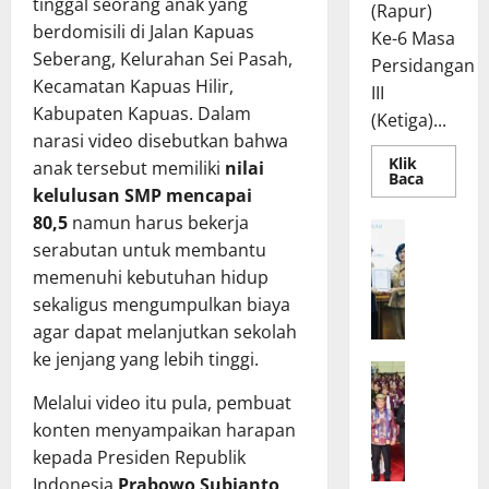
tinggal seorang anak yang
(Rapur)
‎Tak berselang lama
berdomisili di Jalan Kapuas
Ke-6 Masa
setelah video tersebut
Seberang, Kelurahan Sei Pasah,
Persidangan
viral,
Muhammad
Kecamatan Kapuas Hilir,
III
Reza
Kabupaten Kapuas. Dalam
(Ketiga)...
Prabowo
langsung
narasi video disebutkan bahwa
memberikan respons
Klik
anak tersebut memiliki
nilai
Read
Baca
melalui kolom
more
kelulusan SMP mencapai
about
komentar akun media
80,5
namun harus bekerja
Rapur
‎Tidak berhenti sampai
R
sosial yang
Penyamp
serabutan untuk membantu
a
di situ, langkah cepat
Pendapa
mengunggah video
Akhir
memenuhi kebutuhan hidup
p
kembali ditunjukkan
Gubernu
tersebut. Dalam
atas
a
sekaligus mengumpulkan biaya
pada hari yang sama
Persetuj
komentarnya, Reza
t
agar dapat melanjutkan sekolah
Bersama
di kolom komentar
Raperda
meminta agar pihak
B
ke jenjang yang lebih tinggi.
Pertang
akun media sosial
W
a
pengunggah berkenan
Pelaksa
lainnya yang
APBD
a
n
‎Melalui video itu pula, pembuat
membagikan nomor
2025
mengunggah video
g
g
konten menyampaikan harapan
kontak yang dapat
u
tersebut, Reza
g
kepada Presiden Republik
dihubungi sehingga
b
a
mengungkapkan
Indonesia
tim Dinas Pendidikan
Prabowo Subianto
,