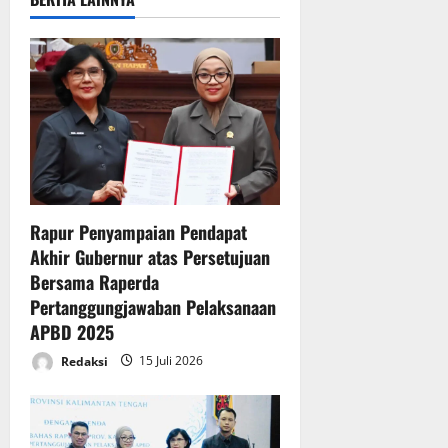
i
g
a
t
i
o
Rapur Penyampaian Pendapat
n
Akhir Gubernur atas Persetujuan
Bersama Raperda
Pertanggungjawaban Pelaksanaan
APBD 2025
Redaksi
15 Juli 2026