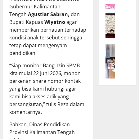
K
r
bahwa tim Dinas
Gubernur Kalimantan
Provinsi Kalimantan
W
a
D
Pendidikan Provinsi
a
Tengah
Tengah dapat segera
Agustiar Sabran,
dan
l
P
Kalimantan Tengah
g
t
Bupati Kapuas
mengakses dan
Wiyatno
agar
R
telah turun langsung
u
e
D
memberikan perhatian terhadap
membantu peserta
menemui anak
b
n
d
kondisi anak tersebut sehingga
didik yang
T
g
tersebut dan
a
tetap dapat mengenyam
bersangkutan.
B
e
B
n
keluarganya di Kapuas
pendidikan.
a
g
u
T
guna memastikan
n
a
k
A
“Siap monitor Bang. Izin SPMB
kondisi yang
g
s
a
P
kita mulai 22 Juni 2026, mohon
bersangkutan
g
k
S
D
berkenan share nomor kontak
sekaligus mencari
a
a
i
K
r
yang bisa kami hubungi agar
solusi agar tetap dapat
n
n
a
D
K
kami bisa akses adik yang
melanjutkan
o
l
P
o
d
t
bersangkutan,” tulis Reza dalam
pendidikan.
R
m
e
e
komentarnya.
D
i
U
n
d
t
m
‎Bahkan, Dinas Pendidikan
g
a
m
u
B
Provinsi Kalimantan Tengah
n
e
m
a