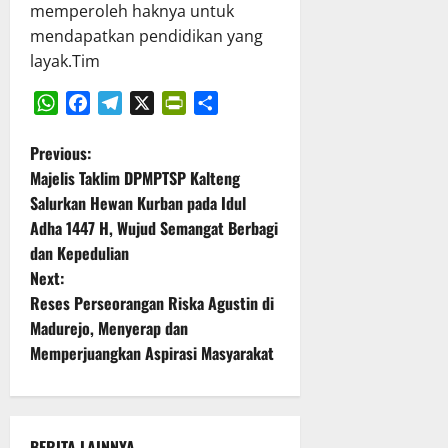
memperoleh haknya untuk
mendapatkan pendidikan yang
layak.Tim
WhatsApp
Facebook
Telegram
X
PrintFriendly
Share
P
Previous:
Majelis Taklim DPMPTSP Kalteng
o
Salurkan Hewan Kurban pada Idul
Adha 1447 H, Wujud Semangat Berbagi
s
dan Kepedulian
t
Next:
Reses Perseorangan Riska Agustin di
n
Madurejo, Menyerap dan
Memperjuangkan Aspirasi Masyarakat
a
v
BERITA LAINNYA