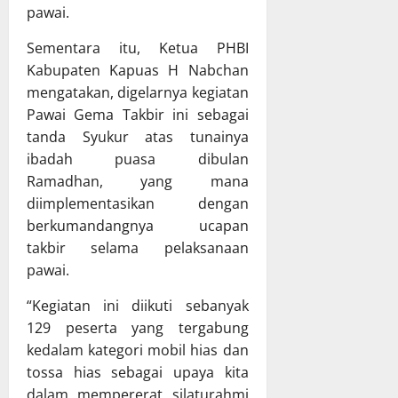
a
u
u
g
pawai.
m
a
p
j
a
n
a
Sementara itu, Ketua PHBI
a
B
g
t
w
Kabupaten Kapuas H Nabchan
a
a
e
a
mengatakan, digelarnya kegiatan
h
n
n
b
Pawai Gema Takbir ini sebagai
a
D
M
a
tanda Syukur atas tunainya
s
a
u
n
ibadah puasa dibulan
R
e
r
P
a
Ramadhan, yang mana
r
u
e
p
a
diimplementasikan dengan
n
l
e
h
g
a
berkumandangnya ucapan
r
p
R
k
takbir selama pelaksanaan
d
a
a
s
pawai.
a
d
y
a
P
a
a
n
“Kegiatan ini diikuti sebanyak
e
R
a
129 peserta yang tergabung
r
a
a
8
kedalam kategori mobil hias dan
t
p
n
Juli
tossa hias sebagai upaya kita
a
a
A
2026
dalam mempererat silaturahmi
n