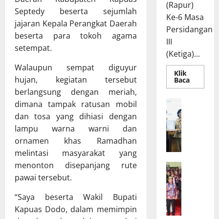
(Rapur)
Septedy beserta sejumlah
Ke-6 Masa
jajaran Kepala Perangkat Daerah
Persidangan
beserta para tokoh agama
III
setempat.
(Ketiga)...
Walaupun sempat diguyur
Klik
hujan, kegiatan tersebut
Read
Baca
more
berlangsung dengan meriah,
about
Rapur
R
dimana tampak ratusan mobil
Penyamp
a
Pendapa
dan tosa yang dihiasi dengan
Akhir
p
Gubernu
lampu warna warni dan
atas
a
ornamen khas Ramadhan
Persetuj
t
Bersama
melintasi masyarakat yang
Raperda
B
Pertang
menonton disepanjang rute
W
a
Pelaksa
APBD
pawai tersebut.
a
n
2025
g
g
“Saya beserta Wakil Bupati
u
g
Kapuas Dodo, dalam memimpin
b
a