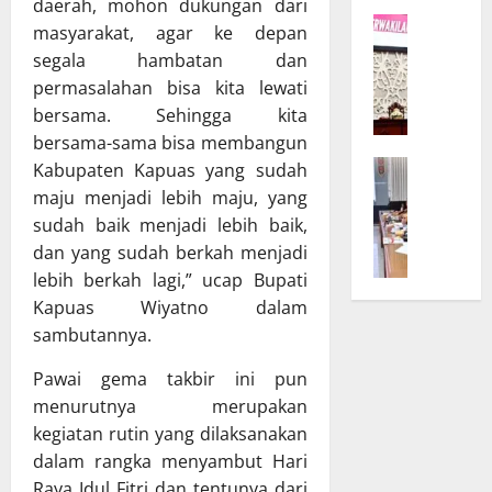
K
daerah, mohon dukungan dari
r
W
a
D
masyarakat, agar ke depan
a
l
P
segala hambatan dan
g
t
R
permasalahan bisa kita lewati
u
e
D
bersama. Sehingga kita
b
n
d
bersama-sama bisa membangun
T
g
a
B
Kabupaten Kapuas yang sudah
e
B
n
a
g
u
maju menjadi lebih maju, yang
T
n
a
k
A
sudah baik menjadi lebih baik,
g
s
a
P
dan yang sudah berkah menjadi
g
k
S
D
lebih berkah lagi,” ucap Bupati
a
a
i
K
Kapuas Wiyatno dalam
r
n
n
a
sambutannya.
D
K
o
l
P
o
d
t
Pawai gema takbir ini pun
R
m
e
e
menurutnya merupakan
D
i
U
n
kegiatan rutin yang dilaksanakan
d
t
m
g
a
m
dalam rangka menyambut Hari
u
B
n
e
m
Raya Idul Fitri dan tentunya dari
a