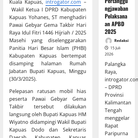
Pertanggu
Kuala Kapuas,
introgator.com
–
ngjawaban
Wakil Ketua I DPRD Kabupaten
Pelaksana
Kapuas Yohanes, ST menghadiri
an APBD
Pawai Gebyar Gema Takbir Hari
2025
Raya Idul Fitri 1446 Hijriah / 2025
Masehi yang diselenggarakan
Redaksi
Panitia Hari Besar Islam (PHBI)
15 Juli
2026
Kabupaten Kapuas bertempat
disamping halaman Rumah
Palangka
Jabatan Bupati Kapuas, Minggu
Raya,
(30/3/2025).
introgator.co
– DPRD
Pelepasan ratusan mobil hias
Provinsi
peserta Pawai Gebyar Gema
Kalimantan
Takbir tersebut dilakukan
Tengah
langsung oleh Bupati Kapuas HM
menggelar
Wiyatno didampingi Wakil Bupati
Rapat
Kapuas Dodo dan Sekretaris
Paripurna
Daerah Kabupaten Kapuas