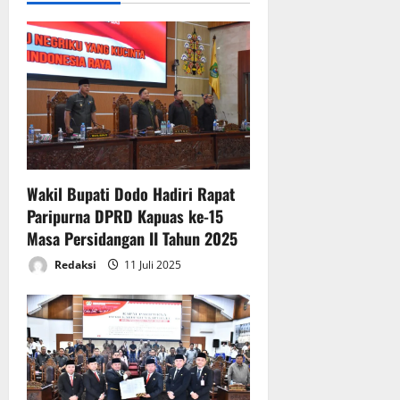
a
v
a
6
n
i
Juli
A
2026
g
P
B
a
D
T
t
A
2
Wakil Bupati Dodo Hadiri Rapat
i
0
Paripurna DPRD Kapuas ke-15
2
Masa Persidangan II Tahun 2025
o
5
Redaksi
11 Juli 2025
n
6
Juli
2026