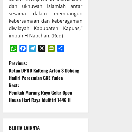
t
P
g
dan ukhuwah islamiah antar
P
B
g
a
sesama dalam membangun
D
u
r
T
kebersamaan dan keberagaman
n
i
A
diwilayah Kabupaten Kapuas,”
g
p
2
imbuh H Nabchan. (Red)
j
u
0
a
r
2
w
n
5
WhatsApp
Facebook
Telegram
X
PrintFriendly
Share
a
a
P
Previous:
b
D
14
Ketua DPRD Kalteng Arton S Dohong
a
P
Juli
o
n
Hadiri Peresmian GKE Yudea
R
2026
P
D
Next:
s
e
K
Pemkab Murung Raya Gelar Open
l
a
t
House Hari Raya Idulfitri 1446 H
a
l
k
t
n
s
e
a
n
a
BERITA LAINNYA
n
g