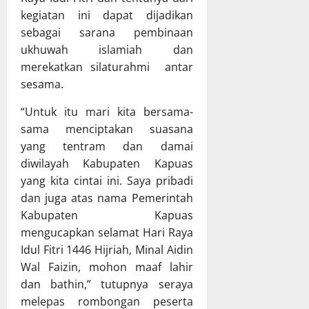
T
n
X
h
kegiatan ini dapat dijadikan
A
P
X
a
sebagai sarana pembinaan
P
e
V
s
ukhuwah islamiah dan
D
r
G
R
merekatkan silaturahmi antar
K
k
K
a
sesama.
a
u
E
p
l
a
T
e
“Untuk itu mari kita bersama-
t
t
a
r
sama menciptakan suasana
e
T
h
d
n
yang tentram dan damai
a
u
a
g
t
diwilayah Kabupaten Kapuas
n
P
r
a
2
e
yang kita cintai ini. Saya pribadi
a
K
0
r
dan juga atas nama Pemerintah
p
e
2
t
Kabupaten Kapuas
a
l
6
a
mengucapkan selamat Hari Raya
t
o
d
n
Idul Fitri 1446 Hijriah, Minal Aidin
B
l
i
g
Wal Faizin, mohon maaf lahir
e
a
K
g
r
K
dan bathin,” tutupnya seraya
a
u
s
e
b
melepas rombongan peserta
n