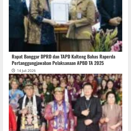
Akhir
Gubernur
atas
Persetujuan
Bersama
Raperda
Pertanggungjawaban
Rapat Banggar DPRD dan TAPD Kalteng Bahas Raperda
Pelaksanaan
Pertanggungjawaban Pelaksanaan APBD TA 2025
APBD
14 Juli 2026
2025