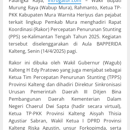
Palangka Raya,
introgator.com
– Wakil Bupati
Murung Raya (Wabup Mura), Rahmanto, Ketua TP-
PKK Kabupaten Mura Warnita Heriyus dan pejabat
terkait lingkup Pemkab Mura menghadiri Rapat
Koordinasi (Rakor) Percepatan Penurunan Stunting
(PPS) se-Kalimantan Tengah Tahun 2025. Kegiatan
tersebut diselenggarakan di Aula BAPPERIDA
Kalteng, Senin (14/4/2025) pagi.
Rakor ini dibuka oleh Wakil Gubernur (Wagub)
Kalteng H Edy Pratowo yang juga menjabat sebagai
Ketua Tim Percepatan Penurunan Stunting (TPPS)
Provinsi Kalteng dan dihadiri Direktur Sinkronisasi
Urusan Pemerintah Daerah III Ditjen Bina
Pembangunan Daerah Kementerian Dalam
Negeri Chaerul Dwi Sapta (hadir secara virtual),
Ketua TP-PKK Provinsi Kalteng Aisyah Thisia
Agustiar Sabran, Wakil Ketua I DPRD Provinsi
Kalteng Riska Agustin, unsur Forkopimda, serta