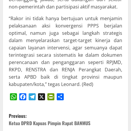
non-pemerintah dan partisipasi aktif masyarakat.
“Rakor ini tidak hanya bertujuan untuk menjamin
pelaksanaan aksi konvergensi PPPS berjalan
optimal, namun juga sebagai langkah strategis
dalam menyelaraskan target-target kinerja dan
capaian layanan intervensi, agar semuanya dapat
terintegrasi secara sistematis ke dalam dokumen
perencanaan dan penganggaran seperti RPJMD,
RKPD, RENSTRA dan RENJA Perangkat Daerah,
serta APBD baik di tingkat provinsi maupun
kabupaten/kota,” tegas Leonard. (Red)
WhatsApp
Facebook
Telegram
X
PrintFriendly
Share
P
Previous:
o
Ketua DPRD Kapuas Pimpin Rapat BANMUS