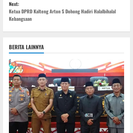
Next:
s
Ketua DPRD Kalteng Arton S Dohong Hadiri Halalbihalal
t
Kebangsaan
n
a
BERITA LAINNYA
v
i
g
a
t
i
o