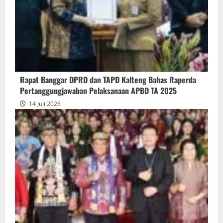
Gubernur
atas
Persetujuan
Bersama
Raperda
Pertanggungjawaban
Rapat Banggar DPRD dan TAPD Kalteng Bahas Raperda
Pelaksanaan
Pertanggungjawaban Pelaksanaan APBD TA 2025
APBD
14 Juli 2026
2025