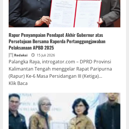
Rapur Penyampaian Pendapat Akhir Gubernur atas
Persetujuan Bersama Raperda Pertanggungjawaban
Pelaksanaan APBD 2025
Redaksi
15 Juli 2026
Palangka Raya, introgator.com – DPRD Provinsi
Kalimantan Tengah menggelar Rapat Paripurna
(Rapur) Ke-6 Masa Persidangan III (Ketiga)...
Read
Klik Baca
more
about
Rapur
Penyampaian
Pendapat
Akhir