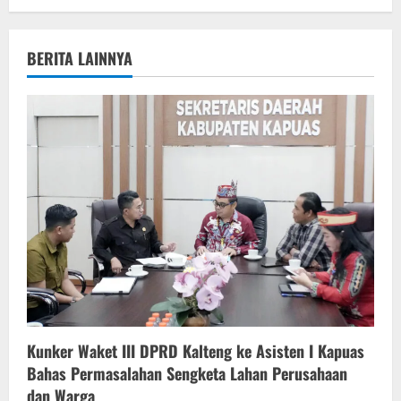
a
v
BERITA LAINNYA
i
g
a
t
i
o
n
Kunker Waket III DPRD Kalteng ke Asisten I Kapuas
Bahas Permasalahan Sengketa Lahan Perusahaan
dan Warga