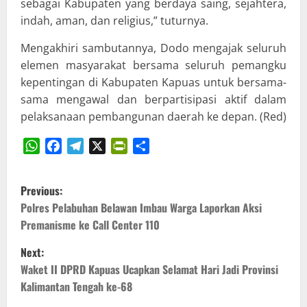
sebagai Kabupaten yang berdaya saing, sejahtera,
indah, aman, dan religius,” tuturnya.
Mengakhiri sambutannya, Dodo mengajak seluruh
elemen masyarakat bersama seluruh pemangku
kepentingan di Kabupaten Kapuas untuk bersama-
sama mengawal dan berpartisipasi aktif dalam
pelaksanaan pembangunan daerah ke depan. (Red)
WhatsApp
Facebook
Telegram
X
PrintFriendly
Share
P
Previous:
o
Polres Pelabuhan Belawan Imbau Warga Laporkan Aksi
Premanisme ke Call Center 110
s
Next:
t
Waket II DPRD Kapuas Ucapkan Selamat Hari Jadi Provinsi
Kalimantan Tengah ke-68
n