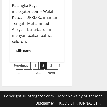
Palangka Raya,
introgator.com – Wakil
Ketua II DPRD Kalimantan
Tengah, Muhammad
Ansyari, baru-baru ini
menyampaikan bahwa
seluruh...
Read
Klik Baca
more
about
Ansyari
Paginasi
Sampaikan
Previous
1
2
3
4
Seluruh
Fraksi
5
…
205
Next
pos
Pendukung
DPRD
Kalteng
Setujui
Raperda
Pertanggung
Jawaban
Copyright © introgator.com
|
MoreNews
by AF themes.
APBD
Tahun
Disclaimer
KODE ETIK JURNALISTIK
2025