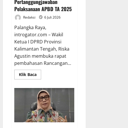
Pertanggungjawaban
T
n
X
h
Pelaksanaan APBD TA 2025
A
P
X
a
P
e
V
Redaksi
6 Juli 2026
s
D
r
G
R
Palangka Raya,
K
k
K
a
introgator.com – Wakil
a
u
E
p
l
Ketua I DPRD Provinsi
a
T
e
t
t
Kalimantan Tengah, Riska
a
r
e
T
h
d
Agustin membuka rapat
n
a
u
a
pembahasan Rancangan...
g
t
n
P
r
a
2
Read
e
Klik Baca
more
a
K
0
r
about
p
e
Banggar
2
t
DPRD
a
l
6
a
dan
t
TAPD
o
d
n
Kalteng
B
l
i
g
rapat
Bersama
e
a
K
g
Bahas
r
K
a
Raperda
u
Pertanggungjawaban
s
e
b
n
Pelaksanaan